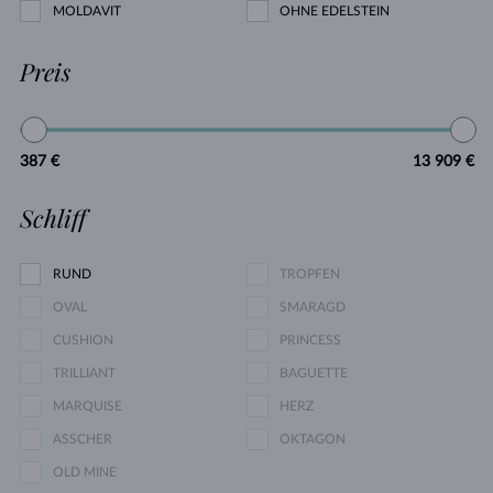
MOLDAVIT
OHNE EDELSTEIN
Preis
387 €
13 909 €
Schliff
RUND
TROPFEN
OVAL
SMARAGD
CUSHION
PRINCESS
TRILLIANT
BAGUETTE
MARQUISE
HERZ
ASSCHER
OKTAGON
OLD MINE