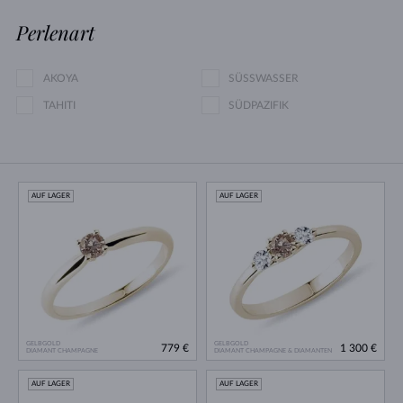
Perlenart
AKOYA
SÜSSWASSER
TAHITI
SÜDPAZIFIK
AUF LAGER
AUF LAGER
GELBGOLD
GELBGOLD
779 €
1 300 €
DIAMANT CHAMPAGNE
DIAMANT CHAMPAGNE & DIAMANTEN
AUF LAGER
AUF LAGER