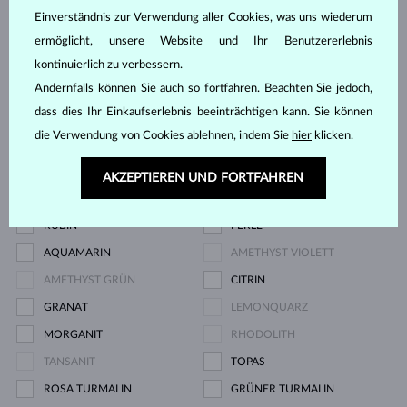
Edelstein
Einverständnis zur Verwendung aller Cookies, was uns wiederum
ermöglicht, unsere Website und Ihr Benutzererlebnis
DIAMANT
DIAMANT LAB GROWN
kontinuierlich zu verbessern.
Andernfalls können Sie auch so fortfahren. Beachten Sie jedoch,
DIAMANT LAB GROWN BLAU
DIAMANT LAB GROWN ROSA
dass dies Ihr Einkaufserlebnis beeinträchtigen kann. Sie können
DIAMANT SCHWARZ
DIAMANT CHAMPAGNE
die Verwendung von Cookies ablehnen, indem Sie
hier
klicken.
DIAMANT BLAU
DIAMANT GELB
DIAMANT GRÜN
SAPHIR BLAU
AKZEPTIEREN UND FORTFAHREN
SAPHIR ROSA
SMARAGD
RUBIN
PERLE
AQUAMARIN
AMETHYST VIOLETT
AMETHYST GRÜN
CITRIN
GRANAT
LEMONQUARZ
MORGANIT
RHODOLITH
TANSANIT
TOPAS
ROSA TURMALIN
GRÜNER TURMALIN