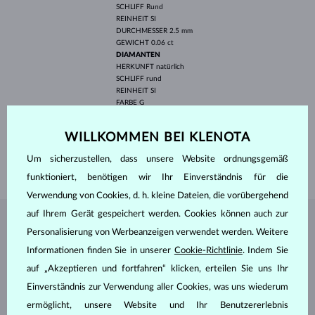
SCHLIFF
Rund
REINHEIT
SI
DURCHMESSER
2.5 mm
GEWICHT
0.06 ct
DIAMANTEN
HERKUNFT
natürlich
SCHLIFF
rund
REINHEIT
SI
FARBE
G
DURCHMESSER
1.3 mm
GEWICHT
0.02 ct
WILLKOMMEN BEI KLENOTA
BREITE
1.40 mm
Um sicherzustellen, dass unsere Website ordnungsgemäß
GEWICHT
1.20 g
funktioniert, benötigen wir Ihr Einverständnis für die
Verwendung von Cookies, d. h. kleine Dateien, die vorübergehend
auf Ihrem Gerät gespeichert werden. Cookies können auch zur
SCHMUCK AUS DEM
KLENOTA ATELIER
Personalisierung von Werbeanzeigen verwendet werden. Weitere
Informationen finden Sie in unserer
Cookie-Richtlinie
. Indem Sie
auf „Akzeptieren und fortfahren“ klicken, erteilen Sie uns Ihr
Einverständnis zur Verwendung aller Cookies, was uns wiederum
ermöglicht, unsere Website und Ihr Benutzererlebnis