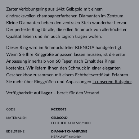
Zarter
Verlobungsring
aus 14kt Gelbgold mit einem
eindrucksvollen champagnerfarbenen Diamanten im Zentrum.
Kleine Diamanten heben den zentralen Stein wunderbar hervor.
Der perfekte Ring für alle, die edlen Schmuck von allerhöchster
Qualität lieben und ihn auch täglich tragen wollen.
Dieser Ring wird im Schmuckatelier KLENOTA handgefertigt.
Wenn Sie Ihre Ringgröße anpassen lassen müssen, ist die erste
Anpassung innerhalb von 60 Tagen nach Erhalt des Rings
kostenlos. Wir liefern Ihnen den Schmuck in einer eleganten
Geschenkbox zusammen mit einem Echtheitszertifikat. Erfahren
Sie mehr über Ringgrößen und Anpassungen
in unserem Ratgeber
.
Verfügbarkeit:
auf Lager
– bereit für den Versand
CODE
K0335073
MATERIALIEN
GELBGOLD
ECHTHEIT
14 kt 585/1000
EDELSTEINE
DIAMANT CHAMPAGNE
HERKUNFT
natürlich