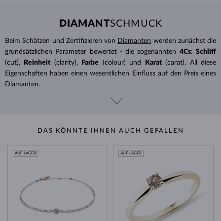
DIAMANT
SCHMUCK
Beim Schätzen und Zertifizieren von
Diamanten
werden zunächst die
grundsätzlichen Parameter bewertet - die sogenannten
4Cs
:
Schliff
(cut),
Reinheit
(clarity),
Farbe
(colour) und
Karat
(carat). All diese
Eigenschaften haben einen wesentlichen Einfluss auf den Preis eines
Diamanten.
DAS KÖNNTE IHNEN AUCH GEFALLEN
AUF LAGER
AUF LAGER