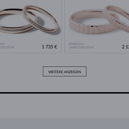
OLD
ROSÉGOLD
1 735 €
2 1
DELSTEIN
OHNE EDELSTEIN
WEITERE ANZEIGEN