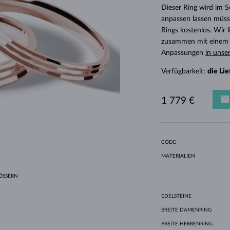
HALO-DESIGN
ORIGINELLE SETS
AMETHYSTE
EINZELOHRRINGE
EDELSTEINE
SÜSSWASSERPERLEN
LÜNETTENFASSUNG
FÜR DIE MUTTER
WEISSGOLD
MORGANITE
TOPASE
RUBINE
GESCHENKIDEEN
Dieser Ring wird im 
anpassen lassen müsse
GELBGOLD
MAGNETISCHE HALSKETTEN
ROSÉGOLD
Rings kostenlos. Wir
ROSÉGOLD
GRAVIERBARER SCHMUCK
zusammen mit einem E
Anpassungen
in unse
LETNÍ VRSTVENÍ
Verfügbarkeit:
die Li
1 779 €
CODE
MATERIALIEN
SSERN
EDELSTEINE
BREITE DAMENRING
BREITE HERRENRING