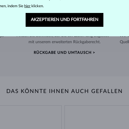
nen, indem Sie
hier
klicken.
AKZEPTIEREN UND FORTFAHREN
60 TAGE RÜCKGABERECHT
ger
Finden Sie Schmuck, der Sie ein Leben lang begleitet –
Wir 
mit unserem erweiterten Rückgaberecht.
Quell
RÜCKGABE UND UMTAUSCH >
DAS KÖNNTE IHNEN AUCH GEFALLEN