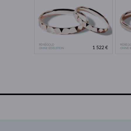
ROSÉGOLD
ROSÉG
1 522 €
OHNE EDELSTEIN
OHNE E