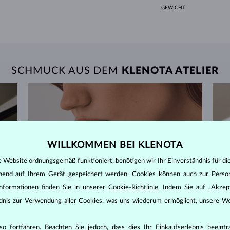
GEWICHT
SCHMUCK AUS DEM
KLENOTA ATELIER
WILLKOMMEN BEI KLENOTA
e Website ordnungsgemäß funktioniert, benötigen wir Ihr Einverständnis für di
ehend auf Ihrem Gerät gespeichert werden. Cookies können auch zur Perso
nformationen finden Sie in unserer
Cookie-Richtlinie
. Indem Sie auf „Akzept
ändnis zur Verwendung aller Cookies, was uns wiederum ermöglicht, unsere We
o fortfahren. Beachten Sie jedoch, dass dies Ihr Einkaufserlebnis beeint