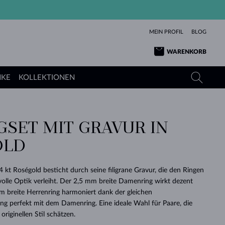
MEIN PROFIL
BLOG
WARENKORB
NKE
KOLLEKTIONEN
GSET MIT GRAVUR IN
GELBGOLD
TANSANITE
TURMALINE
SAPHIRE
OLD
ROSÉGOLD
TOPASE
MOLDAVITE
SMARAGDE
TURMALINE
MINERALKETTEN
MOLDAVITE
4 kt Roségold besticht durch seine filigrane Gravur, die den Ringen
ARMBÄNDER
KOLLEKTIONEN
SCHENKEN
RICHTIGEN
ANGEBOT
KLENOTA
SIMPLEN
PERLEN
SCHÖN
LIEBE
lvolle Optik verleiht. Der 2,5 mm breite Damenring wirkt dezent
MOLDAVITE
PERLEN ANHÄNGER
MINERALIEN
m breite Herrenring harmoniert dank der gleichen
BABY-OHRRINGE
WEISSGOLD
HOCHZEITSSCHMUCK
DINGE
ng perfekt mit dem Damenring. Eine ideale Wahl für Paare, die
originellen Stil schätzen.
HOCHZEITSOHRRINGE
GELBGOLD
GELBGOLD
DURCHSEHEN
DURCHSEHEN
DURCHSEHEN
DURCHSEHEN
DURCHSEHEN
DURCHSEHEN
DURCHSEHEN
DURCHSEHEN
DURCHSEHEN