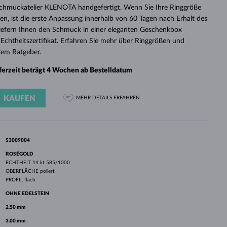
WEISSGOLD
ROSÉGOLD
WEISSGOLD
Schmuckatelier KLENOTA handgefertigt. Wenn Sie Ihre Ringgröße
DURCHSEHEN
n, ist die erste Anpassung innerhalb von 60 Tagen nach Erhalt des
 liefern Ihnen den Schmuck in einer eleganten Geschenkbox
chtheitszertifikat. Erfahren Sie mehr über Ringgrößen und
rem Ratgeber
.
eferzeit beträgt 4 Wochen ab Bestelldatum
KAUFEN
MEHR DETAILS
ERFAHREN
S3009004
ROSÉGOLD
ECHTHEIT
14 kt 585/1000
OBERFLÄCHE
poliert
PROFIL
flach
OHNE EDELSTEIN
2.50 mm
3.00 mm