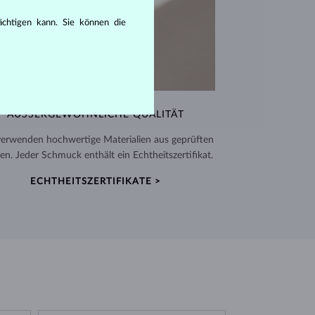
rächtigen kann. Sie können die
AUSSERGEWÖHNLICHE QUALITÄT
verwenden hochwertige Materialien aus geprüften
en. Jeder Schmuck enthält ein Echtheitszertifikat.
ECHTHEITSZERTIFIKATE >