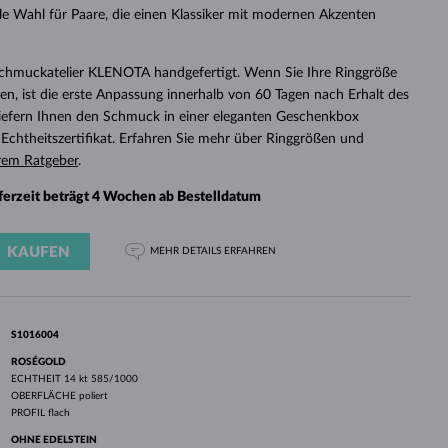
WEISSGOLD
ROSÉGOLD
WEISSGOLD
eale Wahl für Paare, die einen Klassiker mit modernen Akzenten
DURCHSEHEN
Schmuckatelier KLENOTA handgefertigt. Wenn Sie Ihre Ringgröße
n, ist die erste Anpassung innerhalb von 60 Tagen nach Erhalt des
 liefern Ihnen den Schmuck in einer eleganten Geschenkbox
chtheitszertifikat. Erfahren Sie mehr über Ringgrößen und
rem Ratgeber
.
eferzeit beträgt 4 Wochen ab Bestelldatum
KAUFEN
MEHR DETAILS
ERFAHREN
S1016004
ROSÉGOLD
ECHTHEIT
14 kt 585/1000
OBERFLÄCHE
poliert
PROFIL
flach
OHNE EDELSTEIN