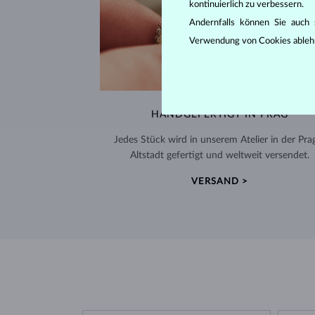
kontinuierlich zu verbessern.
Andernfalls können Sie auch s
Verwendung von Cookies ableh
HANDGEFERTIGT IN PRAG
Jedes Stück wird in unserem Atelier in der Pra
Altstadt gefertigt und weltweit versendet.
VERSAND >