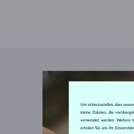
Um sicherzustellen, dass unser
kleine Dateien, die vorüberg
verwendet werden. Weitere I
erteilen Sie uns Ihr Einverst