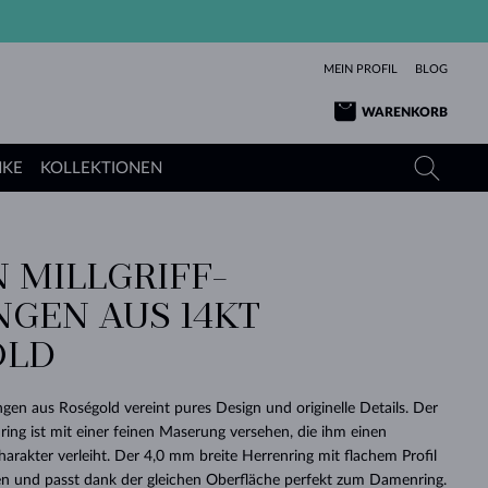
MEIN PROFIL
BLOG
WARENKORB
NKE
KOLLEKTIONEN
 MILLGRIFF-
GELBGOLD
TANSANITE
TURMALINE
SAPHIRE
NGEN AUS 14KT
ROSÉGOLD
TOPASE
MOLDAVITE
SMARAGDE
OLD
TURMALINE
MINERALKETTEN
MOLDAVITE
ARMBÄNDER
KOLLEKTIONEN
SCHENKEN
RICHTIGEN
ANGEBOT
KLENOTA
SIMPLEN
PERLEN
SCHÖN
LIEBE
MOLDAVITE
PERLEN ANHÄNGER
MINERALIEN
ngen aus Roségold vereint pures Design und originelle Details. Der
BABY-OHRRINGE
WEISSGOLD
HOCHZEITSSCHMUCK
ng ist mit einer feinen Maserung versehen, die ihm einen
DINGE
rakter verleiht. Der 4,0 mm breite Herrenring mit flachem Profil
HOCHZEITSOHRRINGE
GELBGOLD
GELBGOLD
DURCHSEHEN
DURCHSEHEN
DURCHSEHEN
DURCHSEHEN
DURCHSEHEN
DURCHSEHEN
DURCHSEHEN
DURCHSEHEN
DURCHSEHEN
en und passt dank der gleichen Oberfläche perfekt zum Damenring.