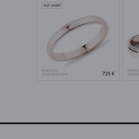
AUF LAGER
ROSÉGOLD
ROSÉG
735 €
OHNE EDELSTEIN
DIAMA