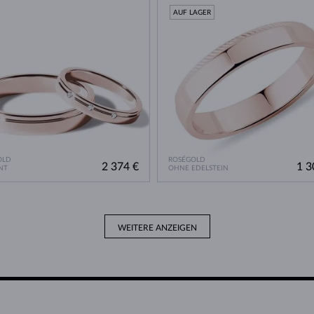
AUF LAGER
OLD
ROSÉGOLD
2 374 €
1 3
NT
OHNE EDELSTEIN
WEITERE ANZEIGEN