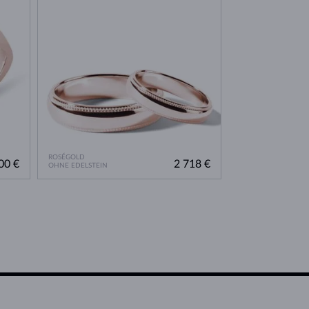
ROSÉGOLD
00 €
2 718 €
OHNE EDELSTEIN