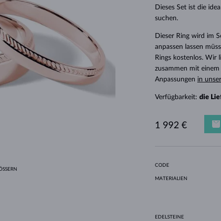
HALO-DESIGN
ORIGINELLE SETS
AMETHYSTE
EINZELOHRRINGE
EDELSTEINE
SÜSSWASSERPERLEN
LÜNETTENFASSUNG
FÜR DIE MUTTER
WEISSGOLD
MORGANITE
TOPASE
RUBINE
GESCHENKIDEEN
Dieses Set ist die id
suchen.
GELBGOLD
MAGNETISCHE HALSKETTEN
ROSÉGOLD
Dieser Ring wird im 
ROSÉGOLD
GRAVIERBARER SCHMUCK
anpassen lassen müsse
LETNÍ VRSTVENÍ
Rings kostenlos. Wir
zusammen mit einem E
Anpassungen
in unse
Verfügbarkeit:
die Li
1 992 €
CODE
SSERN
MATERIALIEN
EDELSTEINE