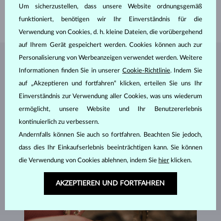
LÄNGE
420 mm
Um sicherzustellen, dass unsere Website ordnungsgemäß
GEWICHT
2.70 g
funktioniert, benötigen wir Ihr Einverständnis für die
Verwendung von Cookies, d. h. kleine Dateien, die vorübergehend
auf Ihrem Gerät gespeichert werden. Cookies können auch zur
Personalisierung von Werbeanzeigen verwendet werden. Weitere
SCHMUCK AUS DEM
KLENOTA ATELIER
Informationen finden Sie in unserer
Cookie-Richtlinie
. Indem Sie
auf „Akzeptieren und fortfahren“ klicken, erteilen Sie uns Ihr
Einverständnis zur Verwendung aller Cookies, was uns wiederum
ermöglicht, unsere Website und Ihr Benutzererlebnis
kontinuierlich zu verbessern.
Andernfalls können Sie auch so fortfahren. Beachten Sie jedoch,
dass dies Ihr Einkaufserlebnis beeinträchtigen kann. Sie können
die Verwendung von Cookies ablehnen, indem Sie
hier
klicken.
AKZEPTIEREN UND FORTFAHREN