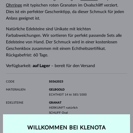
Ohrringe
mit typischen roten Granaten im Ovalschliff verziert.
Dies ist ein perfekter Geschenktipp, da dieser Schmuck für jeden
Anlass geeignet ist.
Natürliche Edelsteine sind Unikate mit leichten
Farbabweichungen. Wir sortieren für perfekt passende Sets alle
Edelsteine von Hand. Der Schmuck wird in einer kostenlosen
Geschenkbox zusammen mit einem Echtheitszertifikat.
Rückgabefrist: 60 Tage.
Verfügbarkeit:
auf Lager
– bereit für den Versand
CODE
S0362023
MATERIALIEN
GELBGOLD
ECHTHEIT
14 kt 585/1000
EDELSTEINE
GRANAT
HERKUNFT
natürlich
SCHLIFF
Oval
BREITE
5.0 mm
HÖHE
7.0 mm
WILLKOMMEN BEI KLENOTA
GEWICHT
2.850 ct