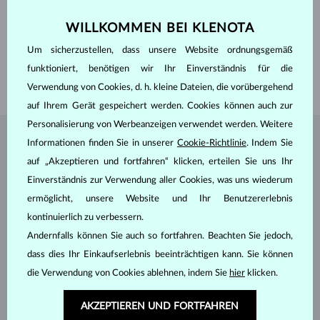
SCHLIFF
Herz
BREITE
5.00 mm
WILLKOMMEN BEI KLENOTA
HÖHE
5.00 mm
GEWICHT
1.650 ct
Um sicherzustellen, dass unsere Website ordnungsgemäß
LÄNGE
380.00 mm
funktioniert, benötigen wir Ihr Einverständnis für die
GEWICHT
2.40 g
Verwendung von Cookies, d. h. kleine Dateien, die vorübergehend
auf Ihrem Gerät gespeichert werden. Cookies können auch zur
Personalisierung von Werbeanzeigen verwendet werden. Weitere
Informationen finden Sie in unserer
Cookie-Richtlinie
. Indem Sie
SCHMUCK AUS DEM
KLENOTA ATELIER
auf „Akzeptieren und fortfahren“ klicken, erteilen Sie uns Ihr
Einverständnis zur Verwendung aller Cookies, was uns wiederum
ermöglicht, unsere Website und Ihr Benutzererlebnis
kontinuierlich zu verbessern.
Andernfalls können Sie auch so fortfahren. Beachten Sie jedoch,
dass dies Ihr Einkaufserlebnis beeinträchtigen kann. Sie können
die Verwendung von Cookies ablehnen, indem Sie
hier
klicken.
AKZEPTIEREN UND FORTFAHREN