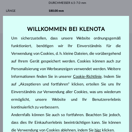
DURCHMESSER
6.5-7.0 mm
LÄNGE
180.00 mm
GEWICHT
1.50 g
WILLKOMMEN BEI KLENOTA
Um sicherzustellen, dass unsere Website ordnungsgemäß
SCHMUCK AUS DEM
KLENOTA ATELIER
funktioniert, benötigen wir Ihr Einverständnis für die
Verwendung von Cookies, d. h. kleine Dateien, die vorübergehend
auf Ihrem Gerät gespeichert werden. Cookies können auch zur
Personalisierung von Werbeanzeigen verwendet werden. Weitere
Informationen finden Sie in unserer
Cookie-Richtlinie
. Indem Sie
auf „Akzeptieren und fortfahren“ klicken, erteilen Sie uns Ihr
Einverständnis zur Verwendung aller Cookies, was uns wiederum
ermöglicht, unsere Website und Ihr Benutzererlebnis
kontinuierlich zu verbessern.
Andernfalls können Sie auch so fortfahren. Beachten Sie jedoch,
dass dies Ihr Einkaufserlebnis beeinträchtigen kann. Sie können
die Verwendung von Cookies ablehnen, indem Sie
hier
klicken.