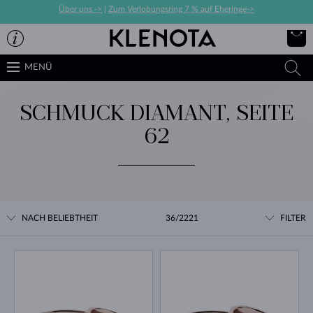
Über uns ->
|
Zum Verlobungsring 7 % auf Eheringe->
MENÜ
SCHMUCK DIAMANT, SEITE
62
NACH BELIEBTHEIT
36/2221
FILTER