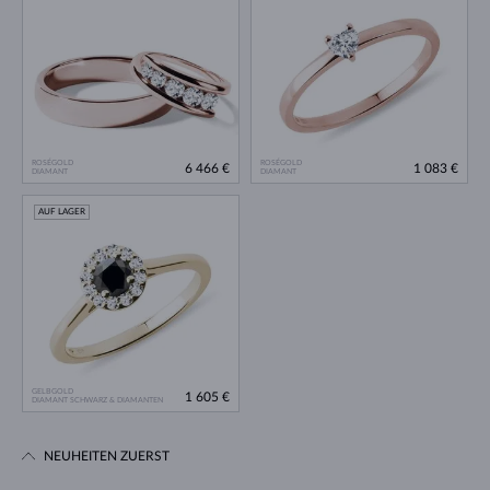
ROSÉGOLD
ROSÉGOLD
6 466 €
1 083 €
DIAMANT
DIAMANT
AUF LAGER
GELBGOLD
1 605 €
DIAMANT SCHWARZ & DIAMANTEN
NEUHEITEN ZUERST