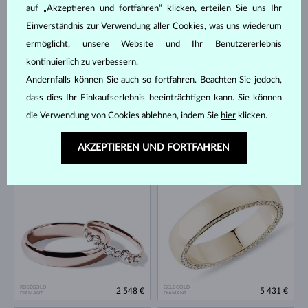
2 122 €
1 779 €
DIAMANT
DIAMANT & DIAMANTEN
auf „Akzeptieren und fortfahren“ klicken, erteilen Sie uns Ihr
Einverständnis zur Verwendung aller Cookies, was uns wiederum
ermöglicht, unsere Website und Ihr Benutzererlebnis
kontinuierlich zu verbessern.
Andernfalls können Sie auch so fortfahren. Beachten Sie jedoch,
dass dies Ihr Einkaufserlebnis beeinträchtigen kann. Sie können
die Verwendung von Cookies ablehnen, indem Sie
hier
klicken.
ROSÉGOLD
ROSÉGOLD
AKZEPTIEREN UND FORTFAHREN
2 292 €
2 800 €
DIAMANT
DIAMANT
ROSÉGOLD
GELBGOLD
2 548 €
5 431 €
DIAMANT
DIAMANT