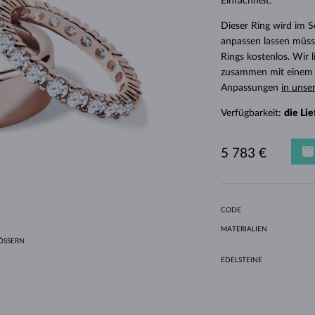
Einfachheit.
HALO-DESIGN
ORIGINELLE SETS
AMETHYSTE
EINZELOHRRINGE
EDELSTEINE
SÜSSWASSERPERLEN
LÜNETTENFASSUNG
FÜR DIE MUTTER
WEISSGOLD
MORGANITE
TOPASE
RUBINE
GESCHENKIDEEN
Dieser Ring wird im 
GELBGOLD
MAGNETISCHE HALSKETTEN
ROSÉGOLD
anpassen lassen müsse
ROSÉGOLD
GRAVIERBARER SCHMUCK
Rings kostenlos. Wir
zusammen mit einem E
LETNÍ VRSTVENÍ
Anpassungen
in unse
Verfügbarkeit:
die Li
5 783 €
CODE
MATERIALIEN
SSERN
EDELSTEINE