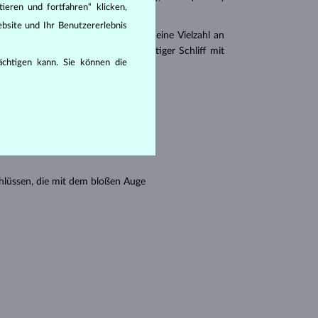
ieren und fortfahren“ klicken,
bsite und Ihr Benutzererlebnis
er
Brillantschliff
. Es gibt aber auch eine Vielzahl an
r Princess (ein drei- oder vierseitiger Schliff mit
rächtigen kann. Sie können die
en seine Reinheit:
hlüssen, die mit dem bloßen Auge