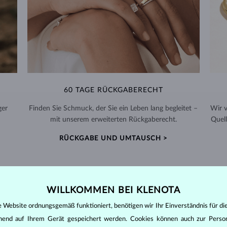
60 TAGE RÜCKGABERECHT
ger
Finden Sie Schmuck, der Sie ein Leben lang begleitet –
Wir 
mit unserem erweiterten Rückgaberecht.
Quell
RÜCKGABE UND UMTAUSCH >
WILLKOMMEN BEI KLENOTA
DIAMANT
SCHMUCK
e Website ordnungsgemäß funktioniert, benötigen wir Ihr Einverständnis für di
ehend auf Ihrem Gerät gespeichert werden. Cookies können auch zur Perso
den zunächst die grundsätzlichen Parameter bewertet - die sogenannte