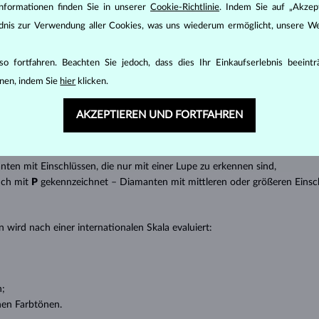
nformationen finden Sie in unserer
Cookie-Richtlinie
. Indem Sie auf „Akzept
inen wesentlichen Einfluss auf den Preis eines Diamanten.
ändnis zur Verwendung aller Cookies, was uns wiederum ermöglicht, unsere We
ten seinen strahlenden Glanz. Der beliebteste Schliff ein Rundschliff, d
t gebracht werden kann, z.B. Marquise, Baguette, Herz, Tropfen, Oval ode
o fortfahren. Beachten Sie jedoch, dass dies Ihr Einkaufserlebnis beeint
ingen
).
nen, indem Sie
hier
klicken.
nannter “Einschlüsse” oder innerer Unreinheiten eines Diamanten bestimm
AKZEPTIEREN UND FORTFAHREN
transparente Diamanten ohne Einschlüsse,
ncluded) – Diamanten mit sehr kleinen Einschlüssen,
 – Diamanten mit kleinen Einschlüssen,
anten mit Einschlüssen, die nur mit einer Lupe zu erkennen sind,
uch mit
P
gekennzeichnet – Diamanten mit mittleren oder größeren Einsc
 wird nach einer internationalen Skala evaluiert:
n;
nen Farbtönen.