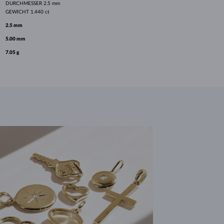
DURCHMESSER
2.5 mm
GEWICHT
1.440 ct
2.5 mm
5.00 mm
7.05 g