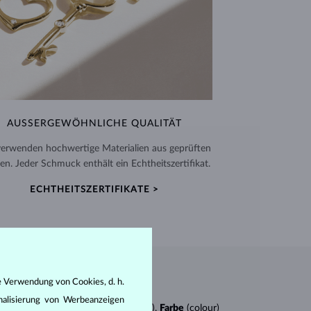
AUSSERGEWÖHNLICHE QUALITÄT
verwenden hochwertige Materialien aus geprüften
en. Jeder Schmuck enthält ein Echtheitszertifikat.
ECHTHEITSZERTIFIKATE >
e Verwendung von Cookies, d. h.
nalisierung von Werbeanzeigen
n
4Cs
:
Schliff
(cut),
Reinheit
(clarity),
Farbe
(colour)