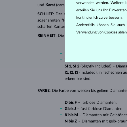
verwendet werden. Weitere I
und
Karat
(carat). All diese Eigenschaften haben e
erteilen Sie uns Ihr Einverst
SCHLIFF
: Der richtige Schliff verleiht dem Diaman
kontinuierlich zu verbessern.
sogenannten “Fantasieschliffen”, in die ein Diaman
Andernfalls können Sie auch s
scharfen Kanten, besonders beliebt bei
Verlobungsr
Verwendung von Cookies ableh
REINHEIT
: Die Anzahl, Größe und Verteilung soge
IF
(Internally Flawless) – absolut 
VVS 1, VVS 2
(Very Very Slightly I
VS 1, VS 2
(Very Slightly Included)
SI 1, SI 2
(Slightly Included) – Diam
I1, I2, I3
(Included), in Tschechien a
erkennbar sind.
FARBE
: Die Farbe von weißen bis gelben Diamanten
D bis F
– farblose Diamanten;
G bis J
– fast farblose Diamanten;
K bis M
– Diamanten mit Gelbtöne
N bis Z
– Diamanten mit gelb-brau