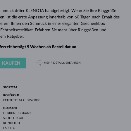
WEISSGOLD
ROSÉGOLD
WEISSGOLD
DURCHSEHEN
Schmuckatelier KLENOTA handgefertigt. Wenn Sie Ihre Ringgröße
n, ist die erste Anpassung innerhalb von 60 Tagen nach Erhalt des
 liefern Ihnen den Schmuck in einer eleganten Geschenkbox
chtheitszertifikat. Erfahren Sie mehr über Ringgrößen und
rem Ratgeber
.
eferzeit beträgt 5 Wochen ab Bestelldatum
KAUFEN
MEHR DETAILS
ERFAHREN
S0022214
ROSÉGOLD
ECHTHEIT
14 kt 585/1000
DIAMANT
HERKUNFT
natürlich
SCHLIFF
Rund
REINHEIT
SI
FARBE
G