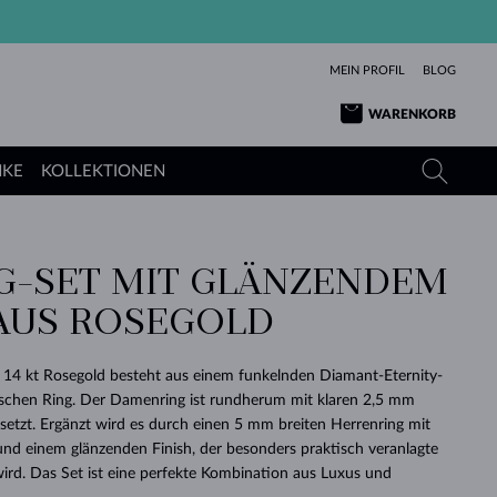
MEIN PROFIL
BLOG
WARENKORB
NKE
KOLLEKTIONEN
G-SET MIT GLÄNZENDEM
GELBGOLD
TANSANITE
TURMALINE
SAPHIRE
 AUS ROSEGOLD
ROSÉGOLD
TOPASE
MOLDAVITE
SMARAGDE
TURMALINE
MINERALKETTEN
MOLDAVITE
s 14 kt Rosegold besteht aus einem funkelnden Diamant-Eternity-
ARMBÄNDER
KOLLEKTIONEN
SCHENKEN
RICHTIGEN
ANGEBOT
KLENOTA
SIMPLEN
PERLEN
SCHÖN
LIEBE
ischen Ring. Der Damenring ist rundherum mit klaren 2,5 mm
MOLDAVITE
PERLEN ANHÄNGER
MINERALIEN
etzt. Ergänzt wird es durch einen 5 mm breiten Herrenring mit
BABY-OHRRINGE
WEISSGOLD
HOCHZEITSSCHMUCK
DINGE
d einem glänzenden Finish, der besonders praktisch veranlagte
rd. Das Set ist eine perfekte Kombination aus Luxus und
HOCHZEITSOHRRINGE
GELBGOLD
GELBGOLD
DURCHSEHEN
DURCHSEHEN
DURCHSEHEN
DURCHSEHEN
DURCHSEHEN
DURCHSEHEN
DURCHSEHEN
DURCHSEHEN
DURCHSEHEN