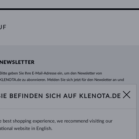
UF
NEWSLETTER
Bitte geben Sie Ihre E-Mail-Adresse ein, um den Newsletter von
KLENOTA.de zu abonnieren. Melden Sie sich jetzt für den Newsletter an und
bleiben Sie auch in Zukunft informiert. So verpassen Sie keine Neuheit und
kein Sonderangebot mehr!
SIE BEFINDEN SICH AUF KLENOTA.DE
ABONNIEREN
he best shopping experience, we recommend visiting our
Ja, ich möchte interessante
Neuigkeiten per E-Mail erhalten.
ational website in English.