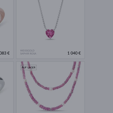
WEISSGOLD
083 €
1 040 €
SAPHIR ROSA
AUF LAGER