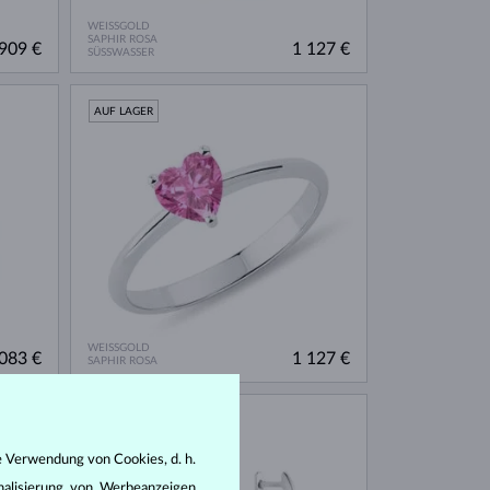
WEISSGOLD
SAPHIR ROSA
909 €
1 127 €
SÜSSWASSER
AUF LAGER
WEISSGOLD
083 €
1 127 €
SAPHIR ROSA
AUF LAGER
e Verwendung von Cookies, d. h.
nalisierung von Werbeanzeigen