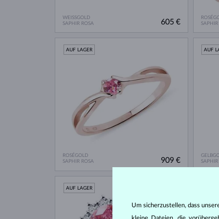
WEISSGOLD
ROSÉG
605 €
SAPHIR ROSA
SAPHIR
AUF LAGER
AUF L
ROSÉGOLD
GELBG
909 €
SAPHIR ROSA
SAPHIR
AUF LAGER
AUF L
Um sicherzustellen, dass unser
kleine Dateien, die vorüberg