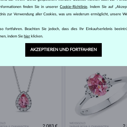
nformationen finden Sie in unserer
Cookie-Richtlinie
. Indem Sie auf „Akzept
ändnis zur Verwendung aller Cookies, was uns wiederum ermöglicht, unsere We
o fortfahren. Beachten Sie jedoch, dass dies Ihr Einkaufserlebnis beeint
nen, indem Sie
hier
klicken.
GOLD
WEISSGOLD
4 344 €
1 
 ROSA & DIAMANTEN
SAPHIR ROSA & DIAMANTEN
AKZEPTIEREN UND FORTFAHREN
AGER
AUF LAGER
GOLD
WEISSGOLD
2 083 €
2 
 ROSA & DIAMANTEN
SAPHIR ROSA & DIAMANTEN