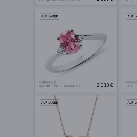
AUF LAGER
AUF L
WEISSGOLD
ROSÉG
2 083 €
SAPHIR ROSA & DIAMANTEN
SAPHIR
AUF LAGER
AUF L