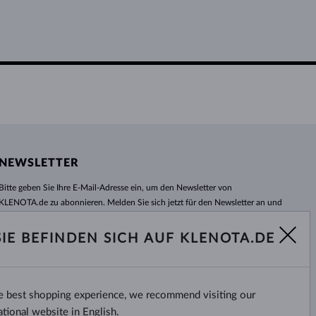
NEWSLETTER
Bitte geben Sie Ihre E-Mail-Adresse ein, um den Newsletter von
KLENOTA.de zu abonnieren. Melden Sie sich jetzt für den Newsletter an und
bleiben Sie auch in Zukunft informiert. So verpassen Sie keine Neuheit und
kein Sonderangebot mehr!
SIE BEFINDEN SICH AUF KLENOTA.DE
ABONNIEREN
he best shopping experience, we recommend visiting our
Ja, ich möchte interessante
Neuigkeiten per E-Mail erhalten.
ational website in English.