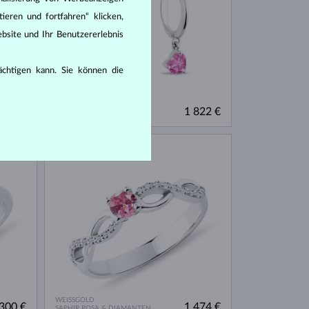
ieren und fortfahren“ klicken,
bsite und Ihr Benutzererlebnis
rächtigen kann. Sie können die
WEISSGOLD
605 €
1 822 €
SAPHIR ROSA
AUF LAGER
WEISSGOLD
300 €
1 474 €
SAPHIR ROSA & DIAMANTEN