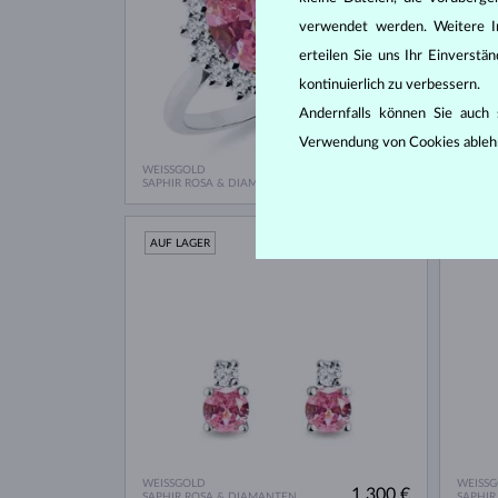
verwendet werden. Weitere I
erteilen Sie uns Ihr Einverst
kontinuierlich zu verbessern.
Andernfalls können Sie auch s
Verwendung von Cookies ableh
WEISSGOLD
WEISS
3 474 €
SAPHIR ROSA & DIAMANTEN
SAPHIR
AUF LAGER
AUF L
WEISSGOLD
WEISS
1 300 €
SAPHIR ROSA & DIAMANTEN
SAPHIR