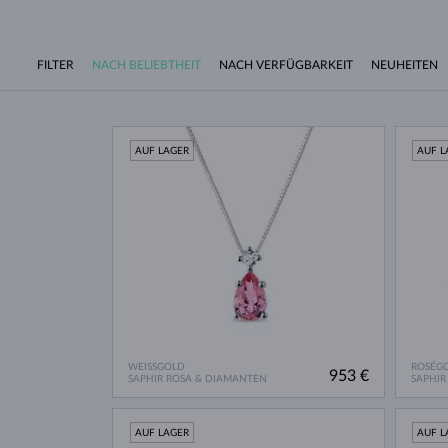
FILTER
NACH BELIEBTHEIT
NACH VERFÜGBARKEIT
NEUHEITEN
AUF LAGER
AUF L
WEISSGOLD
ROSÉG
953 €
SAPHIR ROSA & DIAMANTEN
SAPHIR
AUF LAGER
AUF L