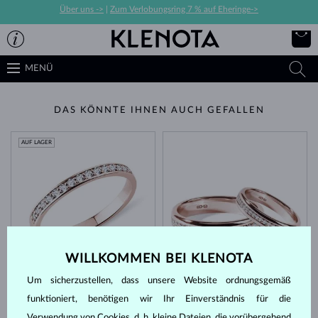
Über uns ->
|
Zum Verlobungsring 7 % auf Eheringe->
MENÜ
DAS KÖNNTE IHNEN AUCH GEFALLEN
AUF LAGER
WILLKOMMEN BEI KLENOTA
ROSÉGOLD
ROSÉGOLD
1 300 €
5 870 €
DIAMANT
DIAMANT
Um sicherzustellen, dass unsere Website ordnungsgemäß
funktioniert, benötigen wir Ihr Einverständnis für die
Verwendung von Cookies, d. h. kleine Dateien, die vorübergehend