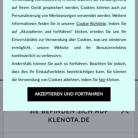
auf Ihrem Gerät gespeichert werden. Cookies können auch zur
Personalisierung von Werbeanzeigen verwendet werden. Weitere
Informationen finden Sie in unserer
Cookie-Richtlinie
. Indem Sie
auf „Akzeptieren und fortfahren“ klicken, erteilen Sie uns Ihr
Einverständnis zur Verwendung aller Cookies, was uns wiederum
ROSÉGOLD
2 761 €
DIAMANT
ermöglicht, unsere Website und Ihr Benutzererlebnis
kontinuierlich zu verbessern.
Andernfalls können Sie auch so fortfahren. Beachten Sie jedoch,
WEITERE ANZEIGEN
dass dies Ihr Einkaufserlebnis beeinträchtigen kann. Sie können
die Verwendung von Cookies ablehnen, indem Sie
hier
klicken.
AKZEPTIEREN UND FORTFAHREN
KLENOTA
KONTAKTINFORMATIONEN
EINKAUF
SIE BEFINDEN SICH AUF
SHOWROOM
KLENOTA.DE
ZAHLUNG UND VERSAND
ÜBER UNS
SCHMUCK
RÜCKGABE UND UMTAUSCH
PRESSE
RINGGRÖSSEN UND ANPASSUNGEN