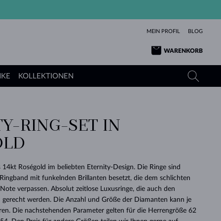
MEIN PROFIL
BLOG
WARENKORB
NKE
KOLLEKTIONEN
Y-RING-SET IN
GELBGOLD
TANSANITE
TURMALINE
SAPHIRE
OLD
ROSÉGOLD
TOPASE
MOLDAVITE
SMARAGDE
TURMALINE
MINERALKETTEN
MOLDAVITE
s 14kt Roségold im beliebten Eternity-Design. Die Ringe sind
ARMBÄNDER
KOLLEKTIONEN
SCHENKEN
RICHTIGEN
ANGEBOT
KLENOTA
SIMPLEN
PERLEN
SCHÖN
LIEBE
ingband mit funkelnden Brillanten besetzt, die dem schlichten
MOLDAVITE
PERLEN ANHÄNGER
MINERALIEN
 Note verpassen. Absolut zeitlose Luxusringe, die auch den
BABY-OHRRINGE
WEISSGOLD
HOCHZEITSSCHMUCK
DINGE
gerecht werden. Die Anzahl und Größe der Diamanten kann je
eren. Die nachstehenden Parameter gelten für die Herrengröße 62
HOCHZEITSOHRRINGE
GELBGOLD
GELBGOLD
DURCHSEHEN
DURCHSEHEN
DURCHSEHEN
DURCHSEHEN
DURCHSEHEN
DURCHSEHEN
DURCHSEHEN
DURCHSEHEN
DURCHSEHEN