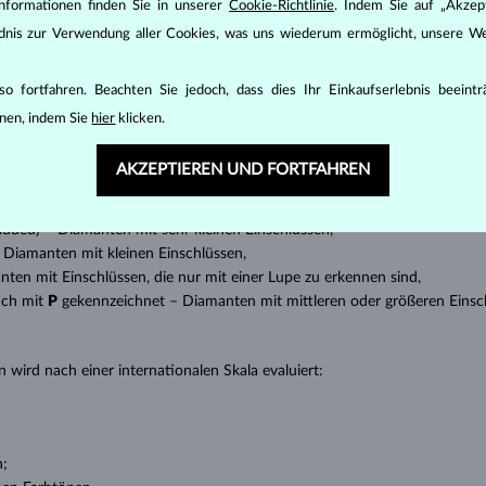
nformationen finden Sie in unserer
Cookie-Richtlinie
. Indem Sie auf „Akzept
den zunächst die grundsätzlichen Parameter bewertet - die sogenannte
ändnis zur Verwendung aller Cookies, was uns wiederum ermöglicht, unsere We
inen wesentlichen Einfluss auf den Preis eines Diamanten.
ten seinen strahlenden Glanz. Der beliebteste Schliff ein Rundschliff, d
o fortfahren. Beachten Sie jedoch, dass dies Ihr Einkaufserlebnis beeint
t gebracht werden kann, z.B. Marquise, Baguette, Herz, Tropfen, Oval ode
nen, indem Sie
hier
klicken.
ingen
).
nannter “Einschlüsse” oder innerer Unreinheiten eines Diamanten bestimm
AKZEPTIEREN UND FORTFAHREN
transparente Diamanten ohne Einschlüsse,
ncluded) – Diamanten mit sehr kleinen Einschlüssen,
 – Diamanten mit kleinen Einschlüssen,
anten mit Einschlüssen, die nur mit einer Lupe zu erkennen sind,
uch mit
P
gekennzeichnet – Diamanten mit mittleren oder größeren Einsc
 wird nach einer internationalen Skala evaluiert:
n;