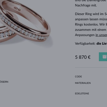
und die Damengröße 5
HALO-DESIGN
ORIGINELLE SETS
AMETHYSTE
EINZELOHRRINGE
EDELSTEINE
SÜSSWASSERPERLEN
LÜNETTENFASSUNG
FÜR DIE MUTTER
WEISSGOLD
MORGANITE
TOPASE
RUBINE
GESCHENKIDEEN
Nachfrage mit.
GELBGOLD
MAGNETISCHE HALSKETTEN
ROSÉGOLD
Dieser Ring wird im 
ROSÉGOLD
GRAVIERBARER SCHMUCK
anpassen lassen müsse
Rings kostenlos. Wir
LETNÍ VRSTVENÍ
zusammen mit einem E
Anpassungen
in unse
Verfügbarkeit:
die Li
5 870 €
CODE
SSERN
MATERIALIEN
EDELSTEINE