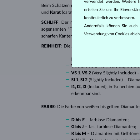
verwendet werden. Weitere I
Beim Schätzen und Zertifizieren von
Diamanten
wer
erteilen Sie uns Ihr Einverst
und
Karat
(carat). All diese Eigenschaften haben e
kontinuierlich zu verbessern.
SCHLIFF
: Der richtige Schliff verleiht dem Diaman
Andernfalls können Sie auch s
sogenannten “Fantasieschliffen”, in die ein Diaman
Verwendung von Cookies ableh
scharfen Kanten, besonders beliebt bei
Verlobungsr
REINHEIT
: Die Anzahl, Größe und Verteilung soge
IF
(Internally Flawless) – absolut 
VVS 1, VVS 2
(Very Very Slightly I
VS 1, VS 2
(Very Slightly Included)
SI 1, SI 2
(Slightly Included) – Diam
I1, I2, I3
(Included), in Tschechien a
erkennbar sind.
FARBE
: Die Farbe von weißen bis gelben Diamanten
D bis F
– farblose Diamanten;
G bis J
– fast farblose Diamanten;
K bis M
– Diamanten mit Gelbtöne