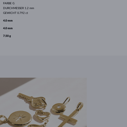
FARBE
G
DURCHMESSER
1.2 mm
GEWICHT
0.792 ct
4.0 mm
4.0 mm
7.50 g