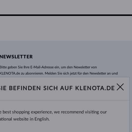
NEWSLETTER
Bitte geben Sie Ihre E-Mail-Adresse ein, um den Newsletter von
KLENOTA.de zu abonnieren. Melden Sie sich jetzt für den Newsletter an und
bleiben Sie auch in Zukunft informiert. So verpassen Sie keine Neuheit und
kein Sonderangebot mehr!
SIE BEFINDEN SICH AUF KLENOTA.DE
ABONNIEREN
he best shopping experience, we recommend visiting our
Ja, ich möchte interessante
Neuigkeiten per E-Mail erhalten.
ational website in English.