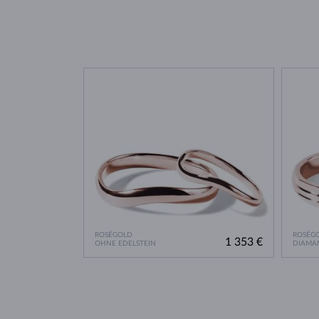
ROSÉGOLD
ROSÉG
1 353 €
OHNE EDELSTEIN
DIAMA