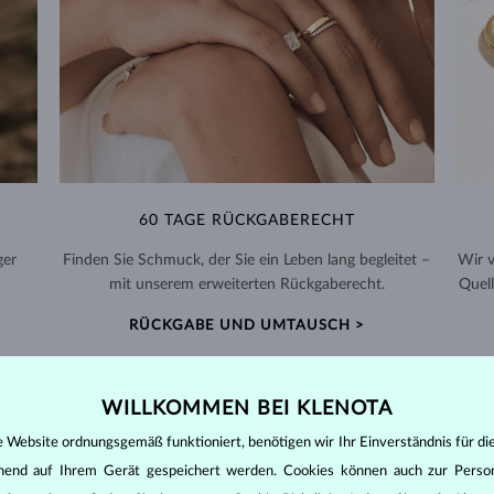
60 TAGE RÜCKGABERECHT
ger
Finden Sie Schmuck, der Sie ein Leben lang begleitet –
Wir 
mit unserem erweiterten Rückgaberecht.
Quell
RÜCKGABE UND UMTAUSCH >
WILLKOMMEN BEI KLENOTA
e Website ordnungsgemäß funktioniert, benötigen wir Ihr Einverständnis für di
DIAMANT
SCHMUCK
ehend auf Ihrem Gerät gespeichert werden. Cookies können auch zur Perso