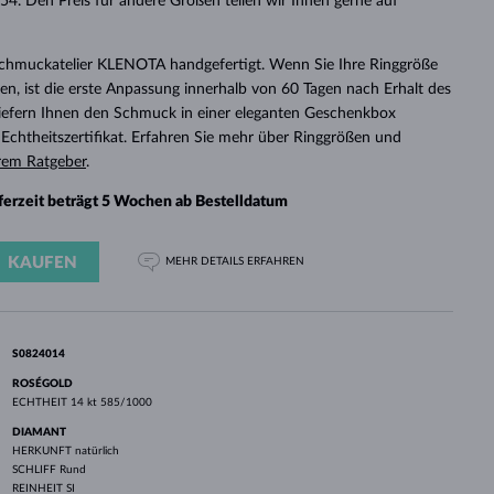
4. Den Preis für andere Größen teilen wir Ihnen gerne auf
WEISSGOLD
ROSÉGOLD
WEISSGOLD
DURCHSEHEN
Schmuckatelier KLENOTA handgefertigt. Wenn Sie Ihre Ringgröße
n, ist die erste Anpassung innerhalb von 60 Tagen nach Erhalt des
 liefern Ihnen den Schmuck in einer eleganten Geschenkbox
chtheitszertifikat. Erfahren Sie mehr über Ringgrößen und
rem Ratgeber
.
eferzeit beträgt 5 Wochen ab Bestelldatum
KAUFEN
MEHR DETAILS
ERFAHREN
S0824014
ROSÉGOLD
ECHTHEIT
14 kt 585/1000
DIAMANT
HERKUNFT
natürlich
SCHLIFF
Rund
REINHEIT
SI