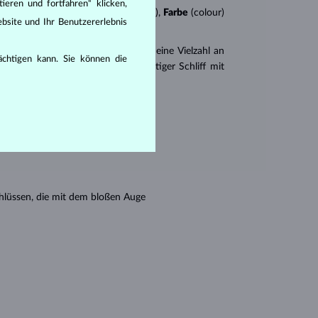
ieren und fortfahren“ klicken,
n
4Cs
:
Schliff
(cut),
Reinheit
(clarity),
Farbe
(colour)
bsite und Ihr Benutzererlebnis
er
Brillantschliff
. Es gibt aber auch eine Vielzahl an
rächtigen kann. Sie können die
r Princess (ein drei- oder vierseitiger Schliff mit
en seine Reinheit:
hlüssen, die mit dem bloßen Auge