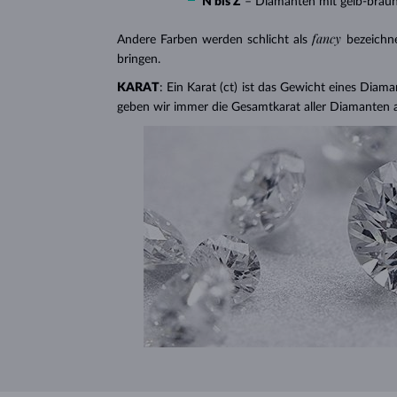
N bis Z
– Diamanten mit gelb-brau
fancy
Andere Farben werden schlicht als
bezeichn
bringen.
KARAT
: Ein Karat (ct) ist das Gewicht eines Diama
geben wir immer die Gesamtkarat aller Diamanten 