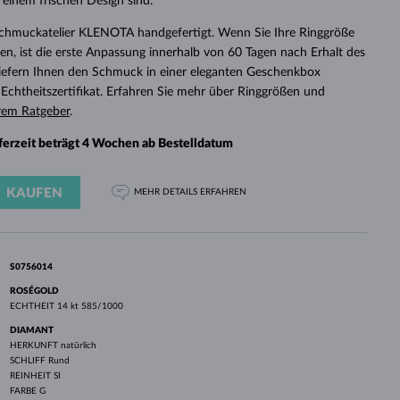
 einem frischen Design sind.
WEISSGOLD
ROSÉGOLD
WEISSGOLD
DURCHSEHEN
Schmuckatelier KLENOTA handgefertigt. Wenn Sie Ihre Ringgröße
n, ist die erste Anpassung innerhalb von 60 Tagen nach Erhalt des
 liefern Ihnen den Schmuck in einer eleganten Geschenkbox
chtheitszertifikat. Erfahren Sie mehr über Ringgrößen und
rem Ratgeber
.
eferzeit beträgt 4 Wochen ab Bestelldatum
KAUFEN
MEHR DETAILS
ERFAHREN
S0756014
ROSÉGOLD
ECHTHEIT
14 kt 585/1000
DIAMANT
HERKUNFT
natürlich
SCHLIFF
Rund
REINHEIT
SI
FARBE
G