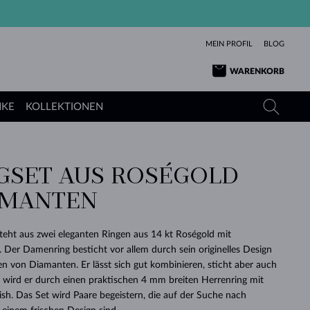
MEIN PROFIL
BLOG
WARENKORB
NKE
KOLLEKTIONEN
GSET AUS ROSÉGOLD
GELBGOLD
TANSANITE
TURMALINE
SAPHIRE
AMANTEN
ROSÉGOLD
TOPASE
MOLDAVITE
SMARAGDE
TURMALINE
MINERALKETTEN
MOLDAVITE
eht aus zwei eleganten Ringen aus 14 kt Roségold mit
ARMBÄNDER
KOLLEKTIONEN
SCHENKEN
RICHTIGEN
ANGEBOT
KLENOTA
SIMPLEN
PERLEN
SCHÖN
LIEBE
Der Damenring besticht vor allem durch sein originelles Design
MOLDAVITE
PERLEN ANHÄNGER
MINERALIEN
en von Diamanten. Er lässt sich gut kombinieren, sticht aber auch
BABY-OHRRINGE
WEISSGOLD
HOCHZEITSSCHMUCK
DINGE
zt wird er durch einen praktischen 4 mm breiten Herrenring mit
sh. Das Set wird Paare begeistern, die auf der Suche nach
HOCHZEITSOHRRINGE
GELBGOLD
GELBGOLD
DURCHSEHEN
DURCHSEHEN
DURCHSEHEN
DURCHSEHEN
DURCHSEHEN
DURCHSEHEN
DURCHSEHEN
DURCHSEHEN
DURCHSEHEN