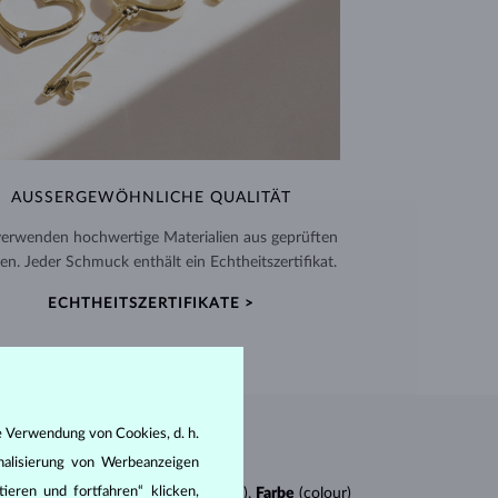
AUSSERGEWÖHNLICHE QUALITÄT
verwenden hochwertige Materialien aus geprüften
en. Jeder Schmuck enthält ein Echtheitszertifikat.
ECHTHEITSZERTIFIKATE >
e Verwendung von Cookies, d. h.
nalisierung von Werbeanzeigen
ieren und fortfahren“ klicken,
n
4Cs
:
Schliff
(cut),
Reinheit
(clarity),
Farbe
(colour)