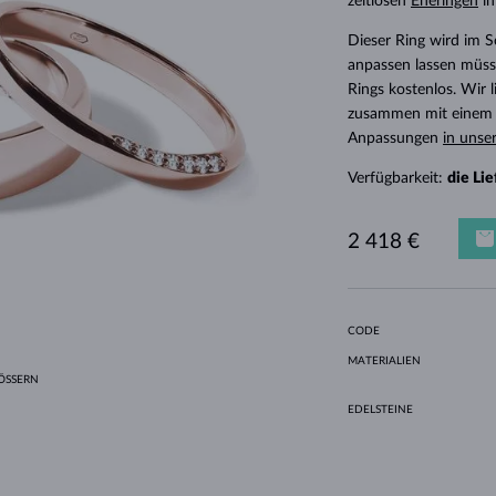
zeitlosen
Eheringen
in
HALO-DESIGN
ORIGINELLE SETS
AMETHYSTE
EINZELOHRRINGE
EDELSTEINE
SÜSSWASSERPERLEN
LÜNETTENFASSUNG
FÜR DIE MUTTER
WEISSGOLD
MORGANITE
TOPASE
RUBINE
GESCHENKIDEEN
Dieser Ring wird im 
GELBGOLD
MAGNETISCHE HALSKETTEN
ROSÉGOLD
anpassen lassen müsse
ROSÉGOLD
GRAVIERBARER SCHMUCK
Rings kostenlos. Wir
zusammen mit einem E
LETNÍ VRSTVENÍ
Anpassungen
in unse
Verfügbarkeit:
die Li
2 418 €
CODE
MATERIALIEN
SSERN
EDELSTEINE