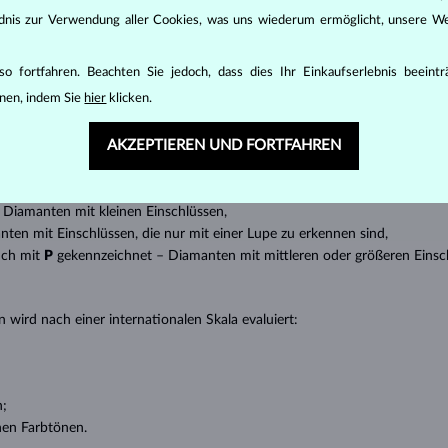
inen wesentlichen Einfluss auf den Preis eines Diamanten.
ändnis zur Verwendung aller Cookies, was uns wiederum ermöglicht, unsere We
ten seinen strahlenden Glanz. Der beliebteste Schliff ein Rundschliff, d
t gebracht werden kann, z.B. Marquise, Baguette, Herz, Tropfen, Oval ode
o fortfahren. Beachten Sie jedoch, dass dies Ihr Einkaufserlebnis beeint
ingen
).
nen, indem Sie
hier
klicken.
nannter “Einschlüsse” oder innerer Unreinheiten eines Diamanten bestimm
AKZEPTIEREN UND FORTFAHREN
transparente Diamanten ohne Einschlüsse,
ncluded) – Diamanten mit sehr kleinen Einschlüssen,
 – Diamanten mit kleinen Einschlüssen,
anten mit Einschlüssen, die nur mit einer Lupe zu erkennen sind,
uch mit
P
gekennzeichnet – Diamanten mit mittleren oder größeren Einsc
 wird nach einer internationalen Skala evaluiert:
n;
nen Farbtönen.