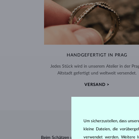
HANDGEFERTIGT IN PRAG
Jedes Stück wird in unserem Atelier in der Pra
Altstadt gefertigt und weltweit versendet.
VERSAND >
Um sicherzustellen, dass unser
kleine Dateien, die vorüberg
verwendet werden. Weitere I
Beim Schätzen und Zertifizieren von
Diamanten
wer