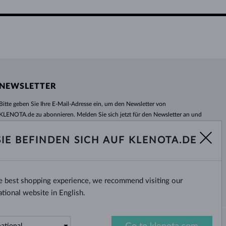
NEWSLETTER
Bitte geben Sie Ihre E-Mail-Adresse ein, um den Newsletter von
KLENOTA.de zu abonnieren. Melden Sie sich jetzt für den Newsletter an und
bleiben Sie auch in Zukunft informiert. So verpassen Sie keine Neuheit und
kein Sonderangebot mehr!
SIE BEFINDEN SICH AUF KLENOTA.DE
ABONNIEREN
he best shopping experience, we recommend visiting our
Ja, ich möchte interessante
Neuigkeiten per E-Mail erhalten.
ational website in English.