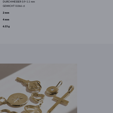
DURCHMESSER
0.9-1.1 mm
GEWICHT
0.066 ct
2 mm
4 mm
6.15 g