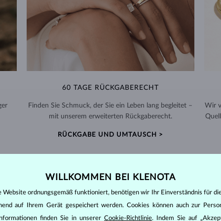
60 TAGE RÜCKGABERECHT
ger
Finden Sie Schmuck, der Sie ein Leben lang begleitet –
Wir 
mit unserem erweiterten Rückgaberecht.
Quell
RÜCKGABE UND UMTAUSCH >
WILLKOMMEN BEI KLENOTA
e Website ordnungsgemäß funktioniert, benötigen wir Ihr Einverständnis für di
DIAMANT
SCHMUCK
ehend auf Ihrem Gerät gespeichert werden. Cookies können auch zur Perso
nformationen finden Sie in unserer
Cookie-Richtlinie
. Indem Sie auf „Akzept
den zunächst die grundsätzlichen Parameter bewertet - die sogenannte