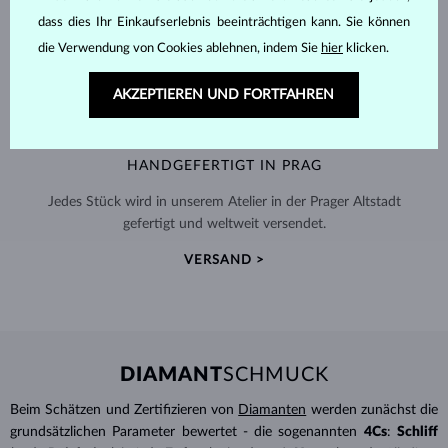
dass dies Ihr Einkaufserlebnis beeinträchtigen kann. Sie können
die Verwendung von Cookies ablehnen, indem Sie
hier
klicken.
AKZEPTIEREN UND FORTFAHREN
HANDGEFERTIGT IN PRAG
Jedes Stück wird in unserem Atelier in der Prager Altstadt
gefertigt und weltweit versendet.
VERSAND >
DIAMANT
SCHMUCK
Beim Schätzen und Zertifizieren von
Diamanten
werden zunächst die
grundsätzlichen Parameter bewertet - die sogenannten
4Cs
:
Schliff