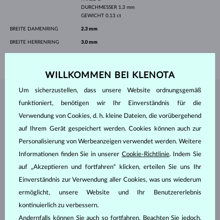
DURCHMESSER
1.3 mm
GEWICHT
0.13 ct
BREITE DAMENRING
2.3 mm
BREITE HERRENRING
3.0 mm
GEWICHT
5.40 g
WILLKOMMEN BEI KLENOTA
Um sicherzustellen, dass unsere Website ordnungsgemäß
SCHMUCK AUS DEM
KLENOTA ATELIER
funktioniert, benötigen wir Ihr Einverständnis für die
Verwendung von Cookies, d. h. kleine Dateien, die vorübergehend
auf Ihrem Gerät gespeichert werden. Cookies können auch zur
Personalisierung von Werbeanzeigen verwendet werden. Weitere
Informationen finden Sie in unserer
Cookie-Richtlinie
. Indem Sie
auf „Akzeptieren und fortfahren“ klicken, erteilen Sie uns Ihr
Einverständnis zur Verwendung aller Cookies, was uns wiederum
ermöglicht, unsere Website und Ihr Benutzererlebnis
kontinuierlich zu verbessern.
Andernfalls können Sie auch so fortfahren. Beachten Sie jedoch,