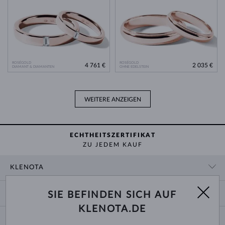
ROSÉGOLD
ROSÉGOLD
4 761 €
2 035 €
DIAMANT & DIAMANTEN
OHNE EDELSTEIN
WEITERE ANZEIGEN
ECHTHEITSZERTIFIKAT
ZU JEDEM KAUF
KLENOTA
KONTAKTINFORMATIONEN
EINKAUF
SIE BEFINDEN SICH AUF
SHOWROOM
KLENOTA.DE
ZAHLUNG UND VERSAND
ÜBER UNS
SCHMUCK