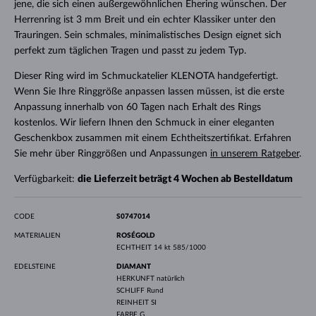
jene, die sich einen außergewöhnlichen Ehering wünschen. Der
Herrenring ist 3 mm Breit und ein echter Klassiker unter den
Trauringen. Sein schmales, minimalistisches Design eignet sich
perfekt zum täglichen Tragen und passt zu jedem Typ.
Dieser Ring wird im Schmuckatelier KLENOTA handgefertigt.
Wenn Sie Ihre Ringgröße anpassen lassen müssen, ist die erste
Anpassung innerhalb von 60 Tagen nach Erhalt des Rings
kostenlos. Wir liefern Ihnen den Schmuck in einer eleganten
Geschenkbox zusammen mit einem Echtheitszertifikat. Erfahren
Sie mehr über Ringgrößen und Anpassungen
in unserem Ratgeber
.
Verfügbarkeit:
die Lieferzeit beträgt 4 Wochen ab Bestelldatum
CODE
S0747014
MATERIALIEN
ROSÉGOLD
ECHTHEIT
14 kt 585/1000
EDELSTEINE
DIAMANT
HERKUNFT
natürlich
SCHLIFF
Rund
REINHEIT
SI
FARBE
G