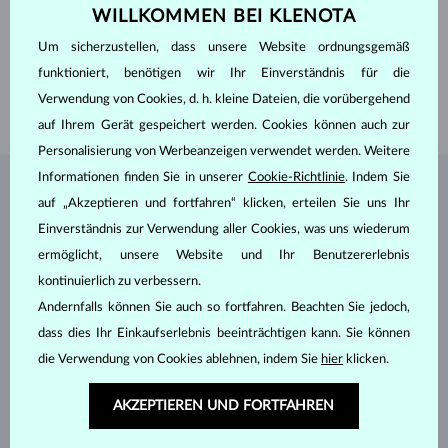
OBERFLÄCHE
poliert
WILLKOMMEN BEI KLENOTA
PROFIL
flach
Um sicherzustellen, dass unsere Website ordnungsgemäß
EDELSTEINE
OHNE EDELSTEIN
funktioniert, benötigen wir Ihr Einverständnis für die
BREITE
2.50 mm
Verwendung von Cookies, d. h. kleine Dateien, die vorübergehend
GEWICHT
1.80 g
auf Ihrem Gerät gespeichert werden. Cookies können auch zur
Personalisierung von Werbeanzeigen verwendet werden. Weitere
Informationen finden Sie in unserer
Cookie-Richtlinie
. Indem Sie
SCHMUCK AUS DEM
KLENOTA ATELIER
auf „Akzeptieren und fortfahren“ klicken, erteilen Sie uns Ihr
Einverständnis zur Verwendung aller Cookies, was uns wiederum
ermöglicht, unsere Website und Ihr Benutzererlebnis
kontinuierlich zu verbessern.
Andernfalls können Sie auch so fortfahren. Beachten Sie jedoch,
dass dies Ihr Einkaufserlebnis beeinträchtigen kann. Sie können
die Verwendung von Cookies ablehnen, indem Sie
hier
klicken.
AKZEPTIEREN UND FORTFAHREN