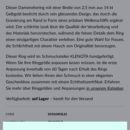
Dieser Damenehering mit einer Breite von 2,5 mm aus 14 kt
Gelbgold besticht durch sein glänzendes Design, das durch die
Gravierung am Rand in Form eines präzisen Wellenschliffs ergänzt
wird. Der schlichte Look lässt die Qualität der Verarbeitung und
des Materials hervorstechen, während die feinen Details dem Ring
einen einzigartigen Charakter verleihen. Eine gute Wahl für Frauen,
die Schlichtheit mit einem Hauch von Originalität bevorzugen.
Dieser Ring wird im Schmuckatelier KLENOTA handgefertigt.
Wenn Sie Ihre Ringgröße anpassen lassen müssen, ist die erste
Anpassung innerhalb von 60 Tagen nach Erhalt des Rings
kostenlos. Wir liefern Ihnen den Schmuck in einer eleganten
Geschenkbox zusammen mit einem Echtheitszertifikat. Erfahren
Sie mehr über Ringgrößen und Anpassungen
in unserem Ratgeber
.
Verfügbarkeit:
auf Lager
– bereit für den Versand
CODE
X1016003L25
MATERIALIEN
GELBGOLD
ECHTHEIT
14 kt 585/1000