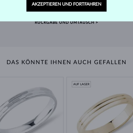
AKZEPTIEREN UND FORTFAHREN
ger
Finden Sie Schmuck, der Sie ein Leben lang begleitet –
Wir 
mit unserem erweiterten Rückgaberecht.
Quell
RÜCKGABE UND UMTAUSCH >
DAS KÖNNTE IHNEN AUCH GEFALLEN
AUF LAGER