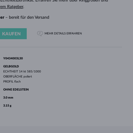
chtheitszertifikat. Erfahren Sie mehr über Ringgrößen und
WEISSGOLD
ROSÉGOLD
WEISSGOLD
rem Ratgeber
.
DURCHSEHEN
ger
– bereit für den Versand
KAUFEN
MEHR DETAILS
ERFAHREN
Y0434003L30
GELBGOLD
ECHTHEIT
14 kt 585/1000
OBERFLÄCHE
poliert
PROFIL
flach
OHNE EDELSTEIN
3.0 mm
3.15 g