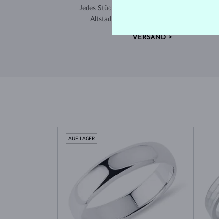
Jedes Stück wird in unserem Atelier in der Pra
Altstadt gefertigt und weltweit versendet.
VERSAND >
AUF LAGER