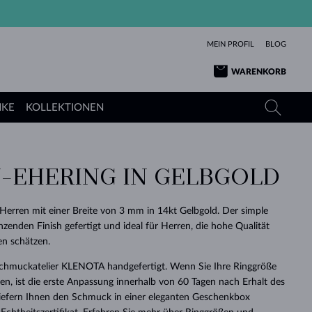
MEIN PROFIL
BLOG
WARENKORB
NKE
KOLLEKTIONEN
-EHERING IN GELBGOLD
GELBGOLD
TANSANITE
TURMALINE
SAPHIRE
ROSÉGOLD
TOPASE
MOLDAVITE
SMARAGDE
 Herren mit einer Breite von 3 mm in 14kt Gelbgold. Der simple
nzenden Finish gefertigt und ideal für Herren, die hohe Qualität
TURMALINE
MINERALKETTEN
MOLDAVITE
en schätzen.
ARMBÄNDER
KOLLEKTIONEN
SCHENKEN
RICHTIGEN
ANGEBOT
KLENOTA
SIMPLEN
PERLEN
SCHÖN
LIEBE
MOLDAVITE
PERLEN ANHÄNGER
MINERALIEN
Schmuckatelier KLENOTA handgefertigt. Wenn Sie Ihre Ringgröße
BABY-OHRRINGE
WEISSGOLD
HOCHZEITSSCHMUCK
DINGE
n, ist die erste Anpassung innerhalb von 60 Tagen nach Erhalt des
 liefern Ihnen den Schmuck in einer eleganten Geschenkbox
HOCHZEITSOHRRINGE
GELBGOLD
GELBGOLD
DURCHSEHEN
DURCHSEHEN
DURCHSEHEN
DURCHSEHEN
DURCHSEHEN
DURCHSEHEN
DURCHSEHEN
DURCHSEHEN
DURCHSEHEN