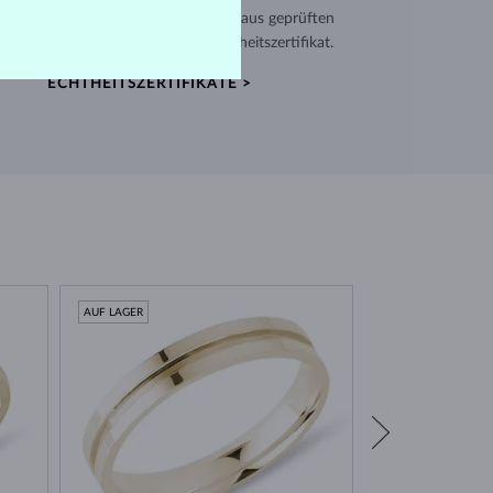
verwenden hochwertige Materialien aus geprüften
en. Jeder Schmuck enthält ein Echtheitszertifikat.
ECHTHEITSZERTIFIKATE >
AUF LAGER
AUF LAGER