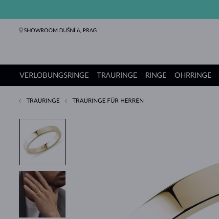
SHOWROOM DUŠNÍ 6, PRAG
VERLOBUNGSRINGE
TRAURINGE
RINGE
OHRRINGE
TRAURINGE
TRAURINGE FÜR HERREN
Verlobungsringe
Trauringe
Ringe
Ohrringe
Ketten
Armbänder
Perlen
Schmuck
Geschenke
KLENOTA Kollektionen