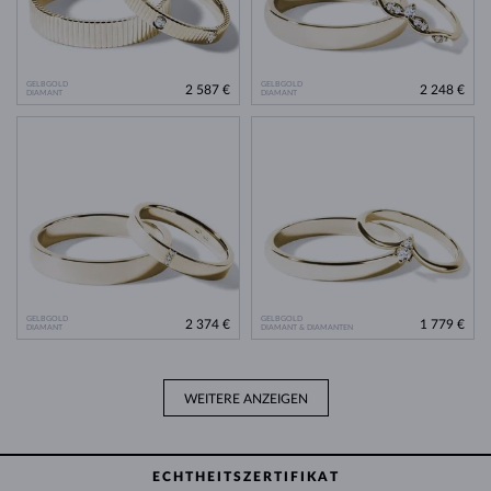
GELBGOLD
GELBGOLD
2 587 €
2 248 €
DIAMANT
DIAMANT
GELBGOLD
GELBGOLD
2 374 €
1 779 €
DIAMANT
DIAMANT & DIAMANTEN
WEITERE ANZEIGEN
ECHTHEITSZERTIFIKAT