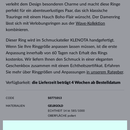
verleiht dem Design besonderen Charme und macht diese Ringe
perfekt für ein abenteuerlustiges Paar, das sich klassische
Trauringe mit einem Hauch Boho-Flair wünscht. Der Damenring
lässt sich mit Verlobungsringen aus der
Wave-Kollektion
kombinieren.
Dieser Ring wird im Schmuckatelier KLENOTA handgefertigt.
Wenn Sie Ihre Ringgröße anpassen lassen müssen, ist die erste
Anpassung innerhalb von 60 Tagen nach Erhalt des Rings
kostenlos. Wir liefern Ihnen den Schmuck in einer eleganten
Geschenkbox zusammen mit einem Echtheitszertifikat. Erfahren
Sie mehr über Ringgrößen und Anpassungen
in unserem Ratgeber
.
Verfügbarkeit:
die Lieferzeit beträgt 4 Wochen ab Bestelldatum
CODE
S0771013
MATERIALIEN
GELBGOLD
ECHTHEIT
14 kt 585/1000
OBERFLÄCHE
poliert
EDELSTEINE
OHNE EDELSTEIN