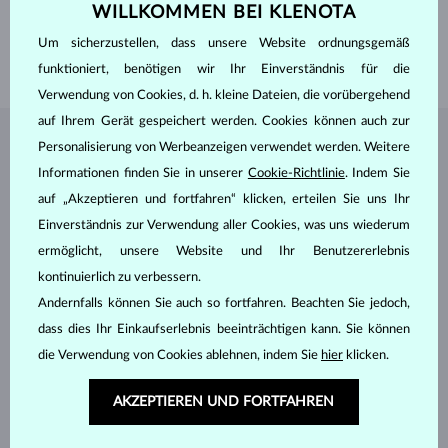
BREITE DAMENRING
2.0 mm
WILLKOMMEN BEI KLENOTA
BREITE HERRENRING
2.8 mm
Um sicherzustellen, dass unsere Website ordnungsgemäß
GEWICHT
3.55 g
funktioniert, benötigen wir Ihr Einverständnis für die
Verwendung von Cookies, d. h. kleine Dateien, die vorübergehend
auf Ihrem Gerät gespeichert werden. Cookies können auch zur
Personalisierung von Werbeanzeigen verwendet werden. Weitere
SCHMUCK AUS DEM
KLENOTA ATELIER
Informationen finden Sie in unserer
Cookie-Richtlinie
. Indem Sie
auf „Akzeptieren und fortfahren“ klicken, erteilen Sie uns Ihr
Einverständnis zur Verwendung aller Cookies, was uns wiederum
ermöglicht, unsere Website und Ihr Benutzererlebnis
kontinuierlich zu verbessern.
Andernfalls können Sie auch so fortfahren. Beachten Sie jedoch,
dass dies Ihr Einkaufserlebnis beeinträchtigen kann. Sie können
die Verwendung von Cookies ablehnen, indem Sie
hier
klicken.
AKZEPTIEREN UND FORTFAHREN