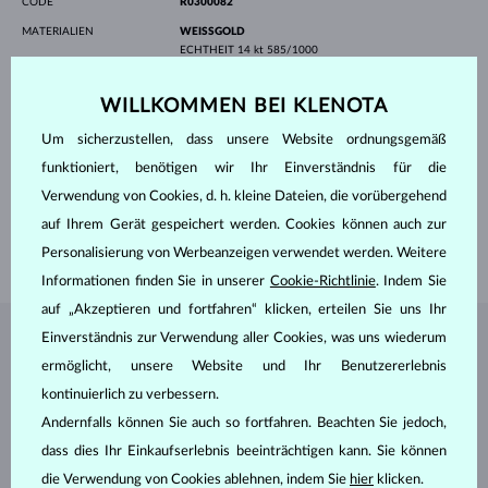
CODE
R0300082
MATERIALIEN
WEISSGOLD
ECHTHEIT
14 kt 585/1000
EDELSTEINE
DIAMANT GRÜN
HERKUNFT
natürlich
WILLKOMMEN BEI KLENOTA
SCHLIFF
Rund
REINHEIT
SI
Um sicherzustellen, dass unsere Website ordnungsgemäß
ANPASSUNGEN
Farbanpassungen
funktioniert, benötigen wir Ihr Einverständnis für die
DURCHMESSER
3.0 mm
GEWICHT
0.105 ct
Verwendung von Cookies, d. h. kleine Dateien, die vorübergehend
BREITE
1.70 mm
auf Ihrem Gerät gespeichert werden. Cookies können auch zur
GEWICHT
1.50 g
Personalisierung von Werbeanzeigen verwendet werden. Weitere
Informationen finden Sie in unserer
Cookie-Richtlinie
. Indem Sie
auf „Akzeptieren und fortfahren“ klicken, erteilen Sie uns Ihr
Einverständnis zur Verwendung aller Cookies, was uns wiederum
SCHMUCK AUS DEM
KLENOTA ATELIER
ermöglicht, unsere Website und Ihr Benutzererlebnis
kontinuierlich zu verbessern.
Andernfalls können Sie auch so fortfahren. Beachten Sie jedoch,
dass dies Ihr Einkaufserlebnis beeinträchtigen kann. Sie können
die Verwendung von Cookies ablehnen, indem Sie
hier
klicken.