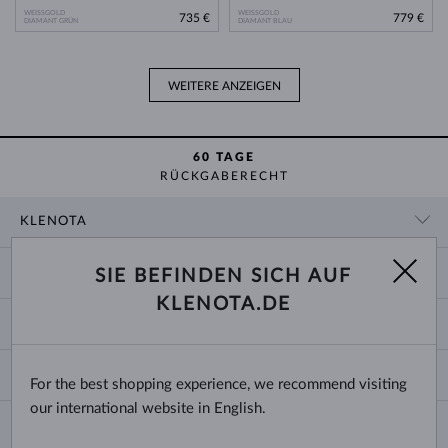
WEISSGOLD
WEISSGOLD
735 €
779 €
DIAMANT GRÜN
DIAMANT BLAU
WEITERE ANZEIGEN
60 TAGE
RÜCKGABERECHT
KLENOTA
KONTAKTINFORMATIONEN
EINKAUF
SIE BEFINDEN SICH AUF
SHOWROOM
KLENOTA.DE
ZAHLUNG UND VERSAND
ÜBER UNS
SCHMUCK
RÜCKGABE UND UMTAUSCH
PRESSE
RINGGRÖSSEN UND ANPASSUNGEN
REKLAMATION
IMPRESSUM
CHANGE COUNTRY
For the best shopping experience, we recommend visiting
KETTENGRÖSSEN UND -ARTEN
TRAURINGE AUSWÄHLEN
BLOG
our international website in English.
ARMBANDGRÖSSEN
ECHTHEITSZERTIFIKATE
Deutschland & Österreich
NEWSLETTER
OHRRINGVERSCHLÜSSE
GESCHÄFTSBEDINGUNGEN