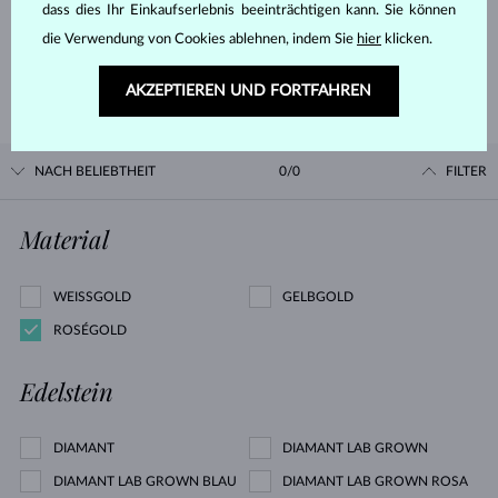
dass dies Ihr Einkaufserlebnis beeinträchtigen kann. Sie können
die Verwendung von Cookies ablehnen, indem Sie
hier
klicken.
LESEN
AKZEPTIEREN UND FORTFAHREN
NACH BELIEBTHEIT
0/0
FILTER
Material
WEISSGOLD
GELBGOLD
ROSÉGOLD
Edelstein
DIAMANT
DIAMANT LAB GROWN
DIAMANT LAB GROWN BLAU
DIAMANT LAB GROWN ROSA