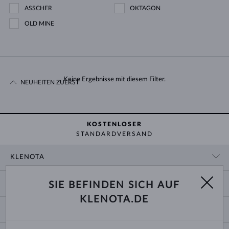
ASSCHER
OKTAGON
OLD MINE
Keine Ergebnisse mit diesem Filter.
NEUHEITEN ZUERST
KOSTENLOSER
STANDARDVERSAND
KLENOTA
KONTAKTINFORMATIONEN
EINKAUF
SIE BEFINDEN SICH AUF
SHOWROOM
KLENOTA.DE
ZAHLUNG UND VERSAND
ÜBER UNS
SCHMUCK
RÜCKGABE UND UMTAUSCH
PRESSE
RINGGRÖSSEN UND ANPASSUNGEN