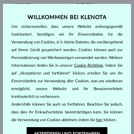
ASSCHER
OKTAGON
OLD MINE
WILLKOMMEN BEI KLENOTA
Um sicherzustellen, dass unsere Website ordnungsgemäß
funktioniert, benötigen wir Ihr Einverständnis für die
Verwendung von Cookies, d. h. kleine Dateien, die vorübergehend
AUF LAGER
AUF LAGER
auf Ihrem Gerät gespeichert werden. Cookies können auch zur
Personalisierung von Werbeanzeigen verwendet werden. Weitere
Informationen finden Sie in unserer
Cookie-Richtlinie
. Indem Sie
auf „Akzeptieren und fortfahren“ klicken, erteilen Sie uns Ihr
Einverständnis zur Verwendung aller Cookies, was uns wiederum
ermöglicht, unsere Website und Ihr Benutzererlebnis
GELBGOLD
GELBGOLD
1 561 €
1 735 €
DIAMANT LAB GROWN
DIAMANT LAB GROWN & DIAMANTEN
kontinuierlich zu verbessern.
Andernfalls können Sie auch so fortfahren. Beachten Sie jedoch,
AUF LAGER
AUF LAGER
NEU
NEU
dass dies Ihr Einkaufserlebnis beeinträchtigen kann. Sie können
die Verwendung von Cookies ablehnen, indem Sie
hier
klicken.