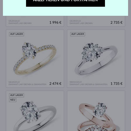
AKZEPTIEREN UND FORTFAHREN
GELBGOLD
GELBGOLD
1 996 €
2 735 €
DIAMANT LAB GROWN
DIAMANT LAB GROWN
AUF LAGER
AUF LAGER
GELBGOLD
WEISSGOLD
2 474 €
1 735 €
DIAMANT LAB GROWN & DIAMANTEN
DIAMANT LAB GROWN & DIAMANTEN
AUF LAGER
NEU