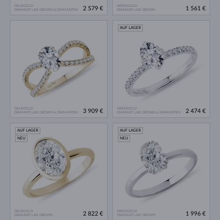
GELBGOLD
WEISSGOLD
2 579 €
1 561 €
DIAMANT LAB GROWN & DIAMANTEN
DIAMANT LAB GROWN
AUF LAGER
GELBGOLD
WEISSGOLD
3 909 €
2 474 €
DIAMANT LAB GROWN & DIAMANTEN
DIAMANT LAB GROWN & DIAMANTEN
AUF LAGER
AUF LAGER
NEU
NEU
GELBGOLD
WEISSGOLD
2 822 €
1 996 €
DIAMANT LAB GROWN
DIAMANT LAB GROWN