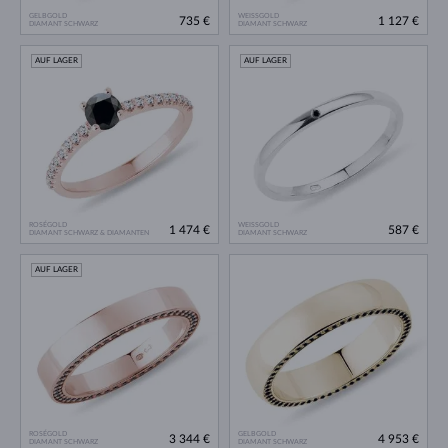
GELBGOLD
WEISSGOLD
735 €
1 127 €
DIAMANT SCHWARZ
DIAMANT SCHWARZ
AUF LAGER
AUF LAGER
ROSÉGOLD
WEISSGOLD
1 474 €
587 €
DIAMANT SCHWARZ & DIAMANTEN
DIAMANT SCHWARZ
AUF LAGER
ROSÉGOLD
GELBGOLD
3 344 €
4 953 €
DIAMANT SCHWARZ
DIAMANT SCHWARZ