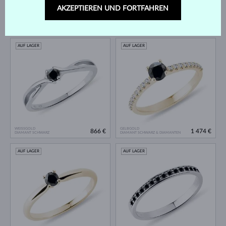
AKZEPTIEREN UND FORTFAHREN
ROSÉGOLD
WEISSGOLD
866 €
4 953 €
DIAMANT SCHWARZ
DIAMANT SCHWARZ
AUF LAGER
AUF LAGER
WEISSGOLD
GELBGOLD
866 €
1 474 €
DIAMANT SCHWARZ
DIAMANT SCHWARZ & DIAMANTEN
AUF LAGER
AUF LAGER