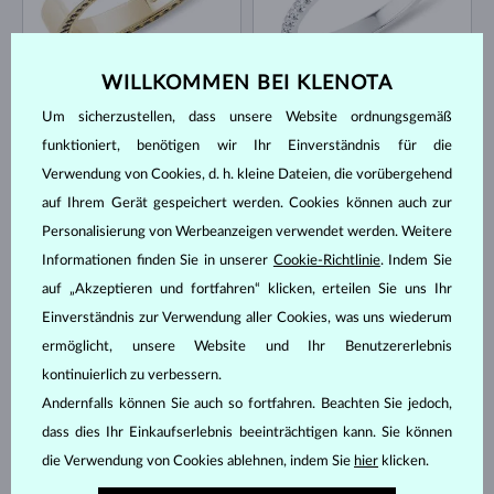
WILLKOMMEN BEI KLENOTA
GELBGOLD
WEISSGOLD
3 344 €
1 474 €
DIAMANT SCHWARZ
DIAMANT SCHWARZ & DIAMANTEN
Um sicherzustellen, dass unsere Website ordnungsgemäß
AUF LAGER
AUF LAGER
funktioniert, benötigen wir Ihr Einverständnis für die
Verwendung von Cookies, d. h. kleine Dateien, die vorübergehend
auf Ihrem Gerät gespeichert werden. Cookies können auch zur
Personalisierung von Werbeanzeigen verwendet werden. Weitere
Informationen finden Sie in unserer
Cookie-Richtlinie
. Indem Sie
auf „Akzeptieren und fortfahren“ klicken, erteilen Sie uns Ihr
WEISSGOLD
WEISSGOLD
Einverständnis zur Verwendung aller Cookies, was uns wiederum
735 €
822 €
DIAMANT SCHWARZ
DIAMANT SCHWARZ
ermöglicht, unsere Website und Ihr Benutzererlebnis
AUF LAGER
kontinuierlich zu verbessern.
Andernfalls können Sie auch so fortfahren. Beachten Sie jedoch,
dass dies Ihr Einkaufserlebnis beeinträchtigen kann. Sie können
die Verwendung von Cookies ablehnen, indem Sie
hier
klicken.