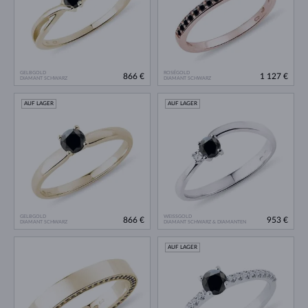
GELBGOLD
ROSÉGOLD
866 €
1 127 €
DIAMANT SCHWARZ
DIAMANT SCHWARZ
AUF LAGER
AUF LAGER
GELBGOLD
WEISSGOLD
866 €
953 €
DIAMANT SCHWARZ
DIAMANT SCHWARZ & DIAMANTEN
AUF LAGER