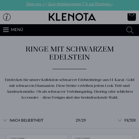
Über uns ->
|
Zum Verlobungsring 7 % auf Eheringe->
MENÜ
RINGE MIT SCHWARZEM
EDELSTEIN
Entdecken Sie unsere Kollektion schwarzer Edelsteinringe aus 14-Karat-Gold
mit schwarzen Diamanten. Diese Steine verleihen jedem Look Tiefe und
Ausdrucksstärke. Ob als schwarzer Verlobungsring, Ehering oder schlichtes
Accessoire – diese Designs sind eine beeindruckende Wahl.
NACH BELIEBTHEIT
29/29
FILTER