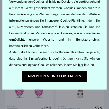
Verwendung von Cookies, d. h. kleine Dateien, die vorübergehend
ROSÉGOLD
ROSÉGOLD
3 996 €
2 083 €
MORGANIT & DIAMANTEN
MORGANIT & DIAMANTEN
auf Ihrem Gerät gespeichert werden. Cookies können auch zur
Personalisierung von Werbeanzeigen verwendet werden. Weitere
AUF LAGER
AUF LAGER
Informationen finden Sie in unserer
Cookie-Richtlinie
. Indem Sie
auf „Akzeptieren und fortfahren“ klicken, erteilen Sie uns Ihr
Einverständnis zur Verwendung aller Cookies, was uns wiederum
ermöglicht, unsere Website und Ihr Benutzererlebnis
kontinuierlich zu verbessern.
Andernfalls können Sie auch so fortfahren. Beachten Sie jedoch,
ROSÉGOLD
WEISSGOLD
692 €
2 300 €
MORGANIT
SAPHIR ROSA & DIAMANTEN
dass dies Ihr Einkaufserlebnis beeinträchtigen kann. Sie können
die Verwendung von Cookies ablehnen, indem Sie
hier
klicken.
AUF LAGER
AUF LAGER
AKZEPTIEREN UND FORTFAHREN
WEISSGOLD
ROSÉGOLD
1 474 €
779 €
SAPHIR ROSA
MORGANIT & DIAMANTEN