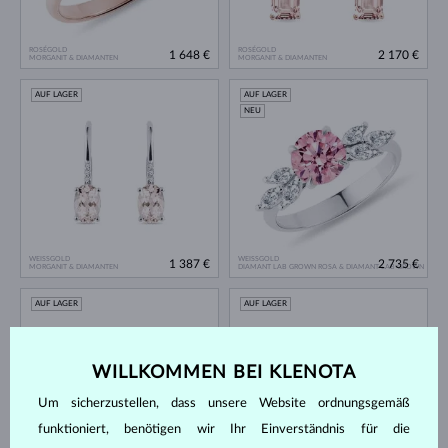
ROSÉGOLD
ROSÉGOLD
1 648 €
2 170 €
MORGANIT & DIAMANTEN
MORGANIT & DIAMANTEN
AUF LAGER
AUF LAGER
NEU
WEISSGOLD
WEISSGOLD
1 387 €
2 735 €
MORGANIT & DIAMANTEN
DIAMANT LAB GROWN ROSA & DIAMANT LAB GROWN
AUF LAGER
AUF LAGER
WILLKOMMEN BEI KLENOTA
Um sicherzustellen, dass unsere Website ordnungsgemäß
funktioniert, benötigen wir Ihr Einverständnis für die