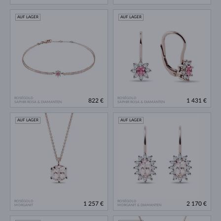
AUF LAGER
AUF LAGER
ROSÉGOLD
ROSÉGOLD
822 €
1 431 €
SAPHIR ROSA & DIAMANTEN
SAPHIR ROSA & DIAMANTEN
AUF LAGER
AUF LAGER
ROSÉGOLD
ROSÉGOLD
1 257 €
2 170 €
MORGANIT
MORGANIT & DIAMANTEN