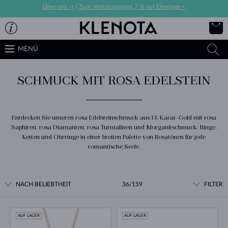
Über uns ->
|
Zum Verlobungsring 7 % auf Eheringe->
MENÜ
SCHMUCK MIT ROSA EDELSTEIN
Entdecken Sie unseren rosa Edelsteinschmuck aus 14-Karat-Gold mit rosa
Saphiren, rosa Diamanten, rosa Turmalinen und Morganitschmuck. Ringe,
Ketten und Ohrringe in einer breiten Palette von Rosatönen für jede
romantische Seele.
NACH BELIEBTHEIT
36/159
FILTER
AUF LAGER
AUF LAGER