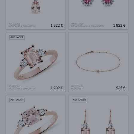
ROSÉGOLD
WEISSGOLD
1 822 €
1 822 €
MORGANIT & DIAMANTEN
ROSA TURMALIN & DIAMANTEN
AUF LAGER
ROSÉGOLD
ROSÉGOLD
1 909 €
535 €
MORGANIT & DIAMANTEN
MORGANIT
AUF LAGER
AUF LAGER