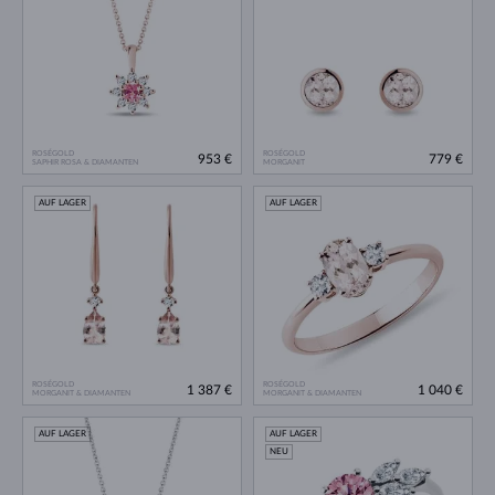
ROSÉGOLD
ROSÉGOLD
953 €
779 €
SAPHIR ROSA & DIAMANTEN
MORGANIT
AUF LAGER
AUF LAGER
ROSÉGOLD
ROSÉGOLD
1 387 €
1 040 €
MORGANIT & DIAMANTEN
MORGANIT & DIAMANTEN
AUF LAGER
AUF LAGER
NEU