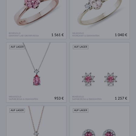
ROSÉGOLD
GELBGOLD
1 561 €
1 040 €
DIAMANT LAB GROWN ROSA
MORGANIT & DIAMANTEN
AUF LAGER
AUF LAGER
WEISSGOLD
ROSÉGOLD
953 €
1 257 €
SAPHIR ROSA & DIAMANTEN
SAPHIR ROSA & DIAMANTEN
AUF LAGER
AUF LAGER