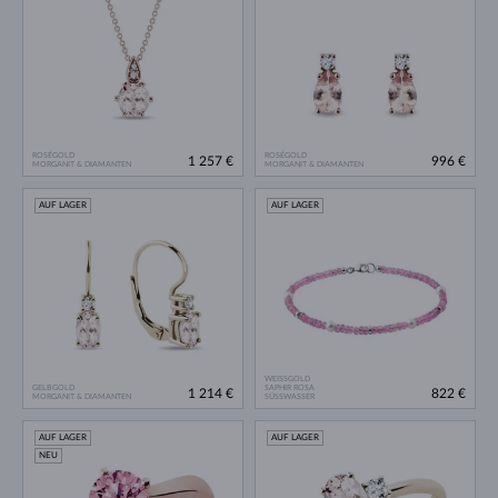
ROSÉGOLD
ROSÉGOLD
1 257 €
996 €
MORGANIT & DIAMANTEN
MORGANIT & DIAMANTEN
AUF LAGER
AUF LAGER
WEISSGOLD
GELBGOLD
SAPHIR ROSA
1 214 €
822 €
MORGANIT & DIAMANTEN
SÜSSWASSER
AUF LAGER
AUF LAGER
NEU