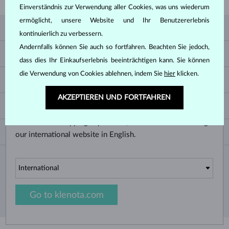
ZU JEDEM KAUF
Einverständnis zur Verwendung aller Cookies, was uns wiederum
ermöglicht, unsere Website und Ihr Benutzererlebnis
KLENOTA
kontinuierlich zu verbessern.
Andernfalls können Sie auch so fortfahren. Beachten Sie jedoch,
KONTAKTINFORMATIONEN
EINKAUF
dass dies Ihr Einkaufserlebnis beeinträchtigen kann. Sie können
SHOWROOM
SIE BEFINDEN SICH AUF
ZAHLUNG UND VERSAND
die Verwendung von Cookies ablehnen, indem Sie
hier
klicken.
ÜBER UNS
SCHMUCK
KLENOTA.DE
RÜCKGABE UND UMTAUSCH
PRESSE
AKZEPTIEREN UND FORTFAHREN
RINGGRÖSSEN UND ANPASSUNGEN
REKLAMATION
IMPRESSUM
CHANGE COUNTRY
KETTENGRÖSSEN UND -ARTEN
TRAURINGE AUSWÄHLEN
BLOG
For the best shopping experience, we recommend visiting
ARMBANDGRÖSSEN
ECHTHEITSZERTIFIKATE
Deutschland & Österreich
NEWSLETTER
our international website in English.
OHRRINGVERSCHLÜSSE
GESCHÄFTSBEDINGUNGEN
Bitte geben Sie Ihre E-Mail-Adresse ein, um den Newsletter von KLENOTA.de zu
SCHMUCKGRAVUR
DATENSCHUTZERKLÄRUNG
abonnieren. Melden Sie sich jetzt für den Newsletter an und bleiben Sie auch in
MODIFIZIERTER SCHMUCK
Zukunft informiert. So verpassen Sie keine Neuheit und kein Sonderangebot mehr!
PFLEGE VON SCHMUCK
Copyright © 2026 KLENOTA. Alle Rechte vorbehalten.
Go to klenota.com
ABONNIEREN
Ja, ich möchte interessante
Neuigkeiten per E-Mail erhalten.