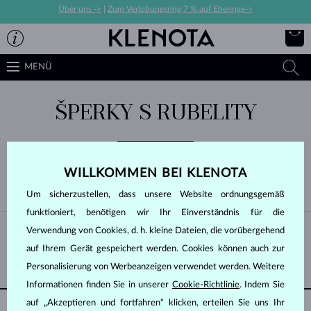
Über uns ->
|
Zum Verlobungsring 7 % auf Eheringe->
MENÜ
ŠPERKY S RUBELITY
WILLKOMMEN BEI KLENOTA
NACH BELIEBTHEIT
0/0
FILTER
Um sicherzustellen, dass unsere Website ordnungsgemäß
funktioniert, benötigen wir Ihr Einverständnis für die
Verwendung von Cookies, d. h. kleine Dateien, die vorübergehend
Es gibt noch keine Angebote in dieser Kategorie.
NEUHEITEN ZUERST
auf Ihrem Gerät gespeichert werden. Cookies können auch zur
Personalisierung von Werbeanzeigen verwendet werden. Weitere
Informationen finden Sie in unserer
Cookie-Richtlinie
. Indem Sie
auf „Akzeptieren und fortfahren“ klicken, erteilen Sie uns Ihr
ECHTHEITSZERTIFIKAT