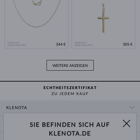
GELBGOLD
GELBGOLD
344 €
305 €
OHNE EDELSTEIN
OHNE EDELSTEIN
WEITERE ANZEIGEN
ECHTHEITSZERTIFIKAT
ZU JEDEM KAUF
KLENOTA
KONTAKTINFORMATIONEN
EINKAUF
SIE BEFINDEN SICH AUF
SHOWROOM
KLENOTA.DE
ZAHLUNG UND VERSAND
ÜBER UNS
SCHMUCK