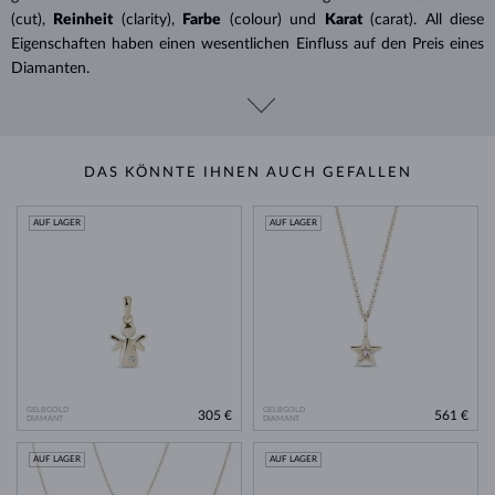
(cut),
Reinheit
(clarity),
Farbe
(colour) und
Karat
(carat). All diese
Eigenschaften haben einen wesentlichen Einfluss auf den Preis eines
Diamanten.
DAS KÖNNTE IHNEN AUCH GEFALLEN
AUF LAGER
AUF LAGER
GELBGOLD
GELBGOLD
305 €
561 €
DIAMANT
DIAMANT
AUF LAGER
AUF LAGER