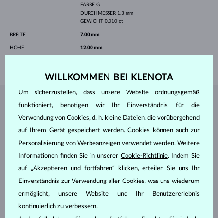
FARBE
G
DURCHMESSER
1.3 mm
GEWICHT
0.010 ct
BREITE
7.00 mm
HÖHE
12.00 mm
GEWICHT
0.40 g
WILLKOMMEN BEI KLENOTA
Um sicherzustellen, dass unsere Website ordnungsgemäß
SCHMUCK AUS DEM
KLENOTA ATELIER
funktioniert, benötigen wir Ihr Einverständnis für die
Verwendung von Cookies, d. h. kleine Dateien, die vorübergehend
auf Ihrem Gerät gespeichert werden. Cookies können auch zur
Personalisierung von Werbeanzeigen verwendet werden. Weitere
Informationen finden Sie in unserer
Cookie-Richtlinie
. Indem Sie
auf „Akzeptieren und fortfahren“ klicken, erteilen Sie uns Ihr
Einverständnis zur Verwendung aller Cookies, was uns wiederum
ermöglicht, unsere Website und Ihr Benutzererlebnis
kontinuierlich zu verbessern.