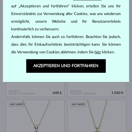
SÜSSWASSER
TAHITI
auf „Akzeptieren und fortfahren“ klicken, erteilen Sie uns Ihr
SÜDPAZIFIK
SÜDPAZIFIK, SÜSSWASSER
Einverständnis zur Verwendung aller Cookies, was uns wiederum
ermöglicht, unsere Website und Ihr Benutzererlebnis
kontinuierlich zu verbessern.
Andernfalls können Sie auch so fortfahren. Beachten Sie jedoch,
AUF LAGER
AUF LAGER
dass dies Ihr Einkaufserlebnis beeinträchtigen kann. Sie können
die Verwendung von Cookies ablehnen, indem Sie
hier
klicken.
AKZEPTIEREN UND FORTFAHREN
GELBGOLD
GELBGOLD
648 €
1 040 €
MOLDAVIT & DIAMANTEN
MOLDAVIT & DIAMANTEN
AUF LAGER
AUF LAGER