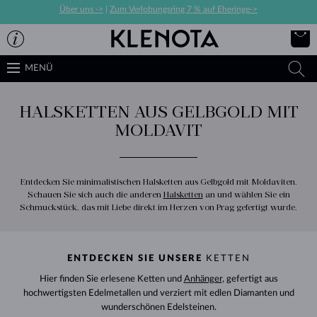
Über uns ->
|
Zum Verlobungsring 7 % auf Eheringe->
MENÜ
HALSKETTEN AUS GELBGOLD MIT
MOLDAVIT
Entdecken Sie minimalistischen Halsketten aus Gelbgold mit Moldaviten.
Schauen Sie sich auch die anderen
Halsketten
an und wählen Sie ein
Schmuckstück, das mit Liebe direkt im Herzen von Prag gefertigt wurde.
ENTDECKEN SIE UNSERE
KETTEN
Hier finden Sie erlesene Ketten und
Anhänger
, gefertigt aus
hochwertigsten Edelmetallen und verziert mit edlen Diamanten und
wunderschönen Edelsteinen.