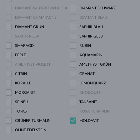
DIAMANT LAB GROWN ROSA
DIAMANT SCHWARZ
DIAMANT CHAMPAGNE
DIAMANT BLAU
DIAMANT GRÜN
SAPHIR BLAU
SAPHIR ROSA
SAPHIR GELB
SMARAGD
RUBIN
PERLE
AQUAMARIN
AMETHYST VIOLETT
AMETHYST GRÜN
CITRIN
GRANAT
KORALLE
LEMONQUARZ
MORGANIT
RHODOLITH
SPINELL
TANSANIT
TOPAS
ROSA TURMALIN
GRÜNER TURMALIN
MOLDAVIT
OHNE EDELSTEIN