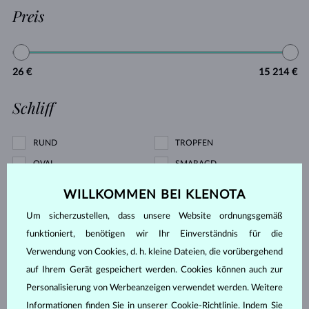
Preis
26 €
15 214 €
Schliff
RUND
TROPFEN
OVAL
SMARAGD
CUSHION
PRINCESS
WILLKOMMEN BEI KLENOTA
TRILLIANT
MARQUISE
Um sicherzustellen, dass unsere Website ordnungsgemäß
HERZ
ASSCHER
funktioniert, benötigen wir Ihr Einverständnis für die
Verwendung von Cookies, d. h. kleine Dateien, die vorübergehend
Perlenart
auf Ihrem Gerät gespeichert werden. Cookies können auch zur
Personalisierung von Werbeanzeigen verwendet werden. Weitere
SÜDPAZIFIK, TAHITI
AKOYA
Informationen finden Sie in unserer
Cookie-Richtlinie
. Indem Sie