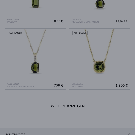
GELBGOLD
GELBGOLD
822 €
1 040 €
MOLDAVIT
MOLDAVIT & DIAMANTEN
AUF LAGER
AUF LAGER
GELBGOLD
GELBGOLD
779 €
1 300 €
MOLDAVIT & DIAMANTEN
MOLDAVIT
WEITERE ANZEIGEN