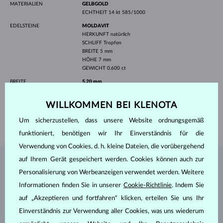
MATERIALIEN
GELBGOLD
ECHTHEIT
14 kt 585/1000
EDELSTEINE
MOLDAVIT
HERKUNFT
natürlich
SCHLIFF
Tropfen
BREITE
5 mm
HÖHE
7 mm
GEWICHT
0.600 ct
BREITE
5.20 mm
HÖHE
7.50 mm
WILLKOMMEN BEI KLENOTA
LÄNGE
420.00 mm
Um sicherzustellen, dass unsere Website ordnungsgemäß
GEWICHT
2.20 g
funktioniert, benötigen wir Ihr Einverständnis für die
Verwendung von Cookies, d. h. kleine Dateien, die vorübergehend
auf Ihrem Gerät gespeichert werden. Cookies können auch zur
SCHMUCK AUS DEM
KLENOTA ATELIER
Personalisierung von Werbeanzeigen verwendet werden. Weitere
Informationen finden Sie in unserer
Cookie-Richtlinie
. Indem Sie
auf „Akzeptieren und fortfahren“ klicken, erteilen Sie uns Ihr
Einverständnis zur Verwendung aller Cookies, was uns wiederum