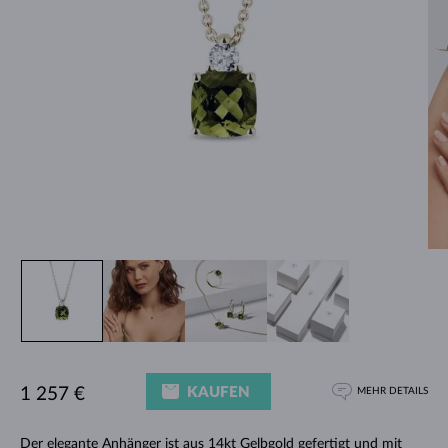
KAUFEN
1 257 €
MEHR DETAILS
Der elegante Anhänger ist aus 14kt Gelbgold gefertigt und mit