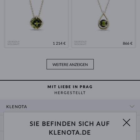
GELBGOLD
GELBGOLD
1 214 €
866 €
MOLDAVIT
MOLDAVIT
WEITERE ANZEIGEN
MIT LIEBE IN PRAG
HERGESTELLT
KLENOTA
KONTAKTINFORMATIONEN
EINKAUF
SIE BEFINDEN SICH AUF
SHOWROOM
KLENOTA.DE
ZAHLUNG UND VERSAND
ÜBER UNS
SCHMUCK