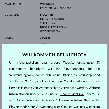
MATERIALIEN
WEISSGOLD
ECHTHEIT
14 kt 585/1000
EDELSTEINE
MOLDAVIT
HERKUNFT
natürlich
SCHLIFF
Rund
DURCHMESSER
4.00 mm
GEWICHT
0.200 ct
BREITE
7.00 mm
HÖHE
11.00 mm
LÄNGE
420 mm
WILLKOMMEN BEI KLENOTA
GEWICHT
1.85 g
Um sicherzustellen, dass unsere Website ordnungsgemäß
funktioniert, benötigen wir Ihr Einverständnis für die
Verwendung von Cookies, d. h. kleine Dateien, die vorübergehend
SCHMUCK AUS DEM
KLENOTA ATELIER
auf Ihrem Gerät gespeichert werden. Cookies können auch zur
Personalisierung von Werbeanzeigen verwendet werden. Weitere
Informationen finden Sie in unserer
Cookie-Richtlinie
. Indem Sie
auf „Akzeptieren und fortfahren“ klicken, erteilen Sie uns Ihr
Einverständnis zur Verwendung aller Cookies, was uns wiederum