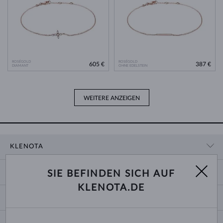
ROSÉGOLD
ROSÉGOLD
605 €
387 €
DIAMANT
OHNE EDELSTEIN
WEITERE ANZEIGEN
KLENOTA
KONTAKTINFORMATIONEN
EINKAUF
SIE BEFINDEN SICH AUF
SHOWROOM
KLENOTA.DE
ZAHLUNG UND VERSAND
ÜBER UNS
SCHMUCK
RÜCKGABE UND UMTAUSCH
PRESSE
RINGGRÖSSEN UND ANPASSUNGEN
REKLAMATION
IMPRESSUM
CHANGE COUNTRY