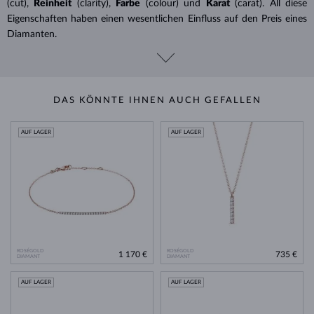
(cut),
Reinheit
(clarity),
Farbe
(colour) und
Karat
(carat). All diese
Eigenschaften haben einen wesentlichen Einfluss auf den Preis eines
Diamanten.
DAS KÖNNTE IHNEN AUCH GEFALLEN
AUF LAGER
AUF LAGER
ROSÉGOLD
ROSÉGOLD
1 170 €
735 €
DIAMANT
DIAMANT
AUF LAGER
AUF LAGER