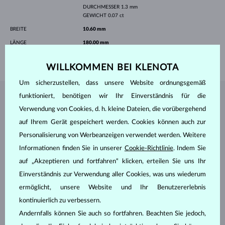
DURCHMESSER
1.3 mm
GEWICHT
0.07 ct
BREITE
10.60 mm
LÄNGE
180.00 mm
GEWICHT
1.15 g
WILLKOMMEN BEI KLENOTA
Um sicherzustellen, dass unsere Website ordnungsgemäß
funktioniert, benötigen wir Ihr Einverständnis für die
SCHMUCK AUS DEM
KLENOTA ATELIER
Verwendung von Cookies, d. h. kleine Dateien, die vorübergehend
auf Ihrem Gerät gespeichert werden. Cookies können auch zur
Personalisierung von Werbeanzeigen verwendet werden. Weitere
Informationen finden Sie in unserer
Cookie-Richtlinie
. Indem Sie
auf „Akzeptieren und fortfahren“ klicken, erteilen Sie uns Ihr
Einverständnis zur Verwendung aller Cookies, was uns wiederum
ermöglicht, unsere Website und Ihr Benutzererlebnis
kontinuierlich zu verbessern.
Andernfalls können Sie auch so fortfahren. Beachten Sie jedoch,