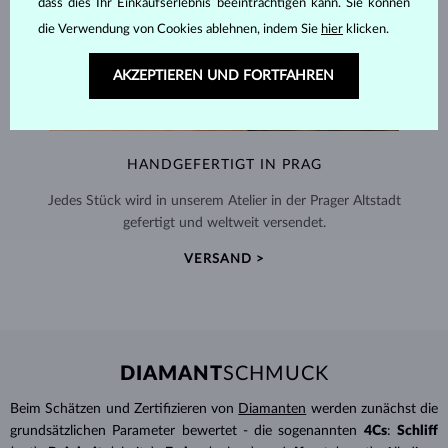
dass dies Ihr Einkaufserlebnis beeinträchtigen kann. Sie können
die Verwendung von Cookies ablehnen, indem Sie
hier
klicken.
AKZEPTIEREN UND FORTFAHREN
HANDGEFERTIGT IN PRAG
Jedes Stück wird in unserem Atelier in der Prager Altstadt
gefertigt und weltweit versendet.
VERSAND >
DIAMANT
SCHMUCK
Beim Schätzen und Zertifizieren von
Diamanten
werden zunächst die
grundsätzlichen Parameter bewertet - die sogenannten
4Cs
:
Schliff