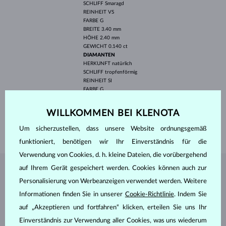
SCHLIFF
Smaragd
REINHEIT
VS
FARBE
G
BREITE
3.40 mm
HÖHE
2.40 mm
GEWICHT
0.140 ct
DIAMANTEN
HERKUNFT
natürlich
SCHLIFF
tropfenförmig
REINHEIT
SI
FARBE
G
BREITE
4.20 mm
HÖHE
2.50 mm
WILLKOMMEN BEI KLENOTA
GEWICHT
0.110 ct
Um sicherzustellen, dass unsere Website ordnungsgemäß
GEWICHT
3.15 g
funktioniert, benötigen wir Ihr Einverständnis für die
Verwendung von Cookies, d. h. kleine Dateien, die vorübergehend
auf Ihrem Gerät gespeichert werden. Cookies können auch zur
SCHMUCK AUS DEM
KLENOTA ATELIER
Personalisierung von Werbeanzeigen verwendet werden. Weitere
Informationen finden Sie in unserer
Cookie-Richtlinie
. Indem Sie
auf „Akzeptieren und fortfahren“ klicken, erteilen Sie uns Ihr
Einverständnis zur Verwendung aller Cookies, was uns wiederum