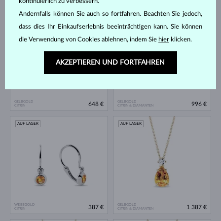
735 €
1 170 €
kontinuierlich zu verbessern.
CITRIN
CITRIN
Andernfalls können Sie auch so fortfahren. Beachten Sie jedoch,
AUF LAGER
AUF LAGER
dass dies Ihr Einkaufserlebnis beeinträchtigen kann. Sie können
die Verwendung von Cookies ablehnen, indem Sie
hier
klicken.
AKZEPTIEREN UND FORTFAHREN
GELBGOLD
GELBGOLD
648 €
996 €
CITRIN
CITRIN & DIAMANTEN
AUF LAGER
AUF LAGER
WEISSGOLD
GELBGOLD
387 €
1 387 €
CITRIN
CITRIN & DIAMANTEN