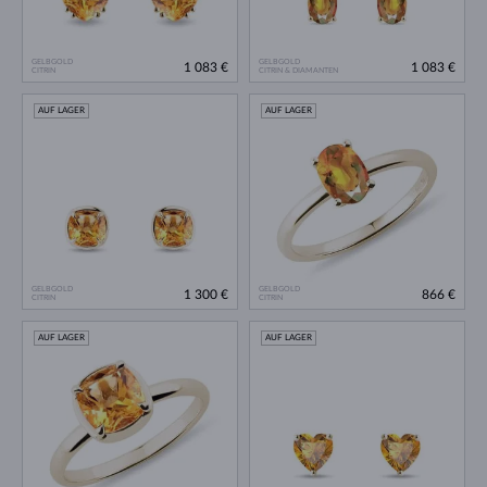
GELBGOLD
GELBGOLD
1 083 €
1 083 €
CITRIN
CITRIN & DIAMANTEN
AUF LAGER
AUF LAGER
GELBGOLD
GELBGOLD
1 300 €
866 €
CITRIN
CITRIN
AUF LAGER
AUF LAGER