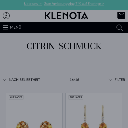
Über uns ->
|
Zum Verlobungsring 7 % auf Eheringe->
MENÜ
CITRIN-SCHMUCK
NACH BELIEBTHEIT
16/16
FILTER
AUF LAGER
AUF LAGER