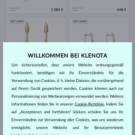
GELBGOLD
GELBGOLD
1 083 €
648 €
CITRIN
CITRIN
AUF LAGER
AUF LAGER
WILLKOMMEN BEI KLENOTA
Um sicherzustellen, dass unsere Website ordnungsgemäß
GELBGOLD
GELBGOLD
2 170 €
953 €
funktioniert, benötigen wir Ihr Einverständnis für die
CITRIN & DIAMANTEN
CITRIN
Verwendung von Cookies, d. h. kleine Dateien, die vorübergehend
AUF LAGER
AUF LAGER
auf Ihrem Gerät gespeichert werden. Cookies können auch zur
Personalisierung von Werbeanzeigen verwendet werden. Weitere
Informationen finden Sie in unserer
Cookie-Richtlinie
. Indem Sie
auf „Akzeptieren und fortfahren“ klicken, erteilen Sie uns Ihr
Einverständnis zur Verwendung aller Cookies, was uns wiederum
ermöglicht, unsere Website und Ihr Benutzererlebnis
GELBGOLD
GELBGOLD