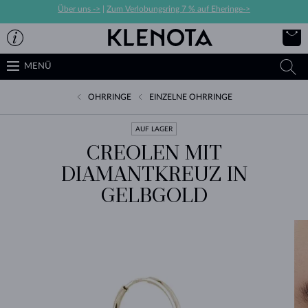
Über uns ->
|
Zum Verlobungsring 7 % auf Eheringe->
MENÜ
OHRRINGE
EINZELNE OHRRINGE
AUF LAGER
CREOLEN MIT
DIAMANTKREUZ IN
GELBGOLD