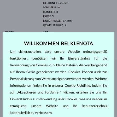
HERKUNFT
natürlich
SCHLIFF
Rund
REINHEIT
SI
FARBE
G
DURCHMESSER
1.4 mm
GEWICHT
0.072 ct
BREITE
6.00 mm
HÖHE
9.70 mm
WILLKOMMEN BEI KLENOTA
GEWICHT
0.55 g
Um sicherzustellen, dass unsere Website ordnungsgemäß
funktioniert, benötigen wir Ihr Einverständnis für die
Verwendung von Cookies, d. h. kleine Dateien, die vorübergehend
SCHMUCK AUS DEM
KLENOTA ATELIER
auf Ihrem Gerät gespeichert werden. Cookies können auch zur
Personalisierung von Werbeanzeigen verwendet werden. Weitere
Informationen finden Sie in unserer
Cookie-Richtlinie
. Indem Sie
auf „Akzeptieren und fortfahren“ klicken, erteilen Sie uns Ihr
Einverständnis zur Verwendung aller Cookies, was uns wiederum
ermöglicht, unsere Website und Ihr Benutzererlebnis
kontinuierlich zu verbessern.