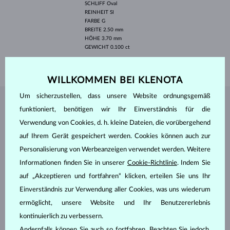
SCHLIFF
Oval
REINHEIT
SI
FARBE
G
BREITE
2.50 mm
HÖHE
3.70 mm
GEWICHT
0.100 ct
GEWICHT
0.40 g
WILLKOMMEN BEI KLENOTA
Um sicherzustellen, dass unsere Website ordnungsgemäß
SCHMUCK AUS DEM
KLENOTA ATELIER
funktioniert, benötigen wir Ihr Einverständnis für die
Verwendung von Cookies, d. h. kleine Dateien, die vorübergehend
auf Ihrem Gerät gespeichert werden. Cookies können auch zur
Personalisierung von Werbeanzeigen verwendet werden. Weitere
Informationen finden Sie in unserer
Cookie-Richtlinie
. Indem Sie
auf „Akzeptieren und fortfahren“ klicken, erteilen Sie uns Ihr
Einverständnis zur Verwendung aller Cookies, was uns wiederum
ermöglicht, unsere Website und Ihr Benutzererlebnis
kontinuierlich zu verbessern.
Andernfalls können Sie auch so fortfahren. Beachten Sie jedoch,