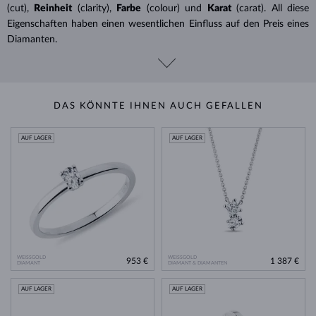
(cut),
Reinheit
(clarity),
Farbe
(colour) und
Karat
(carat). All diese
Eigenschaften haben einen wesentlichen Einfluss auf den Preis eines
Diamanten.
DAS KÖNNTE IHNEN AUCH GEFALLEN
AUF LAGER
AUF LAGER
WEISSGOLD
WEISSGOLD
953 €
1 387 €
DIAMANT
DIAMANT & DIAMANTEN
AUF LAGER
AUF LAGER