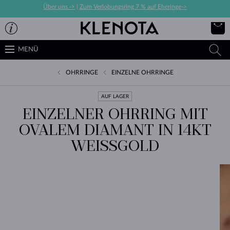
Über uns ->
|
Zum Verlobungsring 7 % auf Eheringe->
MENÜ
OHRRINGE
EINZELNE OHRRINGE
AUF LAGER
EINZELNER OHRRING MIT
OVALEM DIAMANT IN 14KT
WEISSGOLD