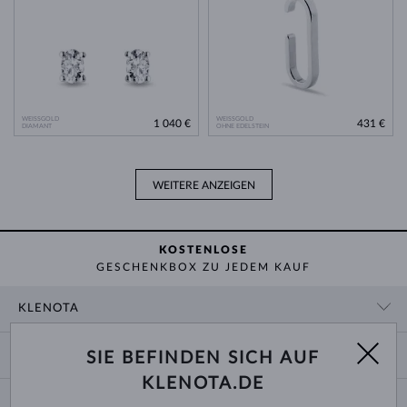
WEISSGOLD
WEISSGOLD
1 040 €
431 €
DIAMANT
OHNE EDELSTEIN
WEITERE ANZEIGEN
KOSTENLOSE
GESCHENKBOX ZU JEDEM KAUF
KLENOTA
KONTAKTINFORMATIONEN
EINKAUF
SIE BEFINDEN SICH AUF
SHOWROOM
KLENOTA.DE
ZAHLUNG UND VERSAND
ÜBER UNS
SCHMUCK