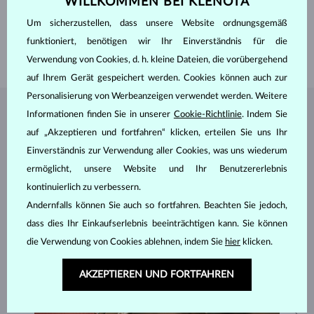
WILLKOMMEN BEI KLENOTA
BREITE DAMENRING
2.50 mm
Um sicherzustellen, dass unsere Website ordnungsgemäß
BREITE HERRENRING
3.00 mm
funktioniert, benötigen wir Ihr Einverständnis für die
GEWICHT
4.60 g
Verwendung von Cookies, d. h. kleine Dateien, die vorübergehend
auf Ihrem Gerät gespeichert werden. Cookies können auch zur
Personalisierung von Werbeanzeigen verwendet werden. Weitere
Informationen finden Sie in unserer
Cookie-Richtlinie
. Indem Sie
SCHMUCK AUS DEM
KLENOTA ATELIER
auf „Akzeptieren und fortfahren“ klicken, erteilen Sie uns Ihr
Einverständnis zur Verwendung aller Cookies, was uns wiederum
ermöglicht, unsere Website und Ihr Benutzererlebnis
kontinuierlich zu verbessern.
Andernfalls können Sie auch so fortfahren. Beachten Sie jedoch,
dass dies Ihr Einkaufserlebnis beeinträchtigen kann. Sie können
die Verwendung von Cookies ablehnen, indem Sie
hier
klicken.
AKZEPTIEREN UND FORTFAHREN