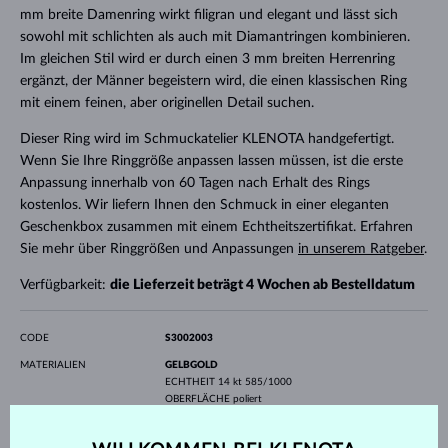
mm breite Damenring wirkt filigran und elegant und lässt sich
sowohl mit schlichten als auch mit Diamantringen kombinieren.
Im gleichen Stil wird er durch einen 3 mm breiten Herrenring
ergänzt, der Männer begeistern wird, die einen klassischen Ring
mit einem feinen, aber originellen Detail suchen.
Dieser Ring wird im Schmuckatelier KLENOTA handgefertigt.
Wenn Sie Ihre Ringgröße anpassen lassen müssen, ist die erste
Anpassung innerhalb von 60 Tagen nach Erhalt des Rings
kostenlos. Wir liefern Ihnen den Schmuck in einer eleganten
Geschenkbox zusammen mit einem Echtheitszertifikat. Erfahren
Sie mehr über Ringgrößen und Anpassungen
in unserem Ratgeber
.
Verfügbarkeit:
die Lieferzeit beträgt 4 Wochen ab Bestelldatum
CODE
S3002003
MATERIALIEN
GELBGOLD
ECHTHEIT
14 kt 585/1000
OBERFLÄCHE
poliert
PROFIL
flach
EDELSTEINE
OHNE EDELSTEIN