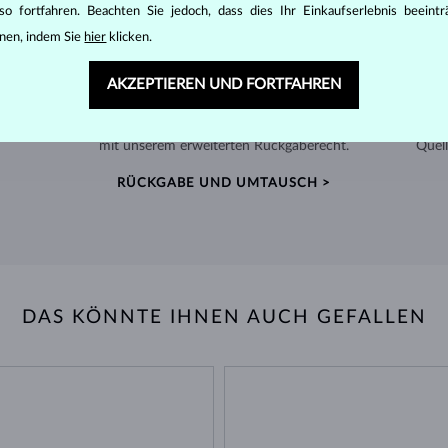
o fortfahren. Beachten Sie jedoch, dass dies Ihr Einkaufserlebnis beeint
nen, indem Sie
hier
klicken.
AKZEPTIEREN UND FORTFAHREN
60 TAGE RÜCKGABERECHT
ger
Finden Sie Schmuck, der Sie ein Leben lang begleitet –
Wir 
mit unserem erweiterten Rückgaberecht.
Quell
RÜCKGABE UND UMTAUSCH >
DAS KÖNNTE IHNEN AUCH GEFALLEN