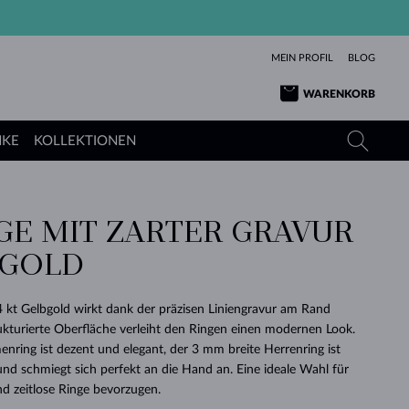
MEIN PROFIL
BLOG
WARENKORB
NKE
KOLLEKTIONEN
GE MIT ZARTER GRAVUR
GELBGOLD
TANSANITE
TURMALINE
SAPHIRE
BGOLD
ROSÉGOLD
TOPASE
MOLDAVITE
SMARAGDE
TURMALINE
MINERALKETTEN
MOLDAVITE
 kt Gelbgold wirkt dank der präzisen Liniengravur am Rand
ARMBÄNDER
KOLLEKTIONEN
SCHENKEN
RICHTIGEN
ANGEBOT
KLENOTA
SIMPLEN
PERLEN
SCHÖN
LIEBE
trukturierte Oberfläche verleiht den Ringen einen modernen Look.
MOLDAVITE
PERLEN ANHÄNGER
MINERALIEN
ring ist dezent und elegant, der 3 mm breite Herrenring ist
BABY-OHRRINGE
WEISSGOLD
HOCHZEITSSCHMUCK
DINGE
d schmiegt sich perfekt an die Hand an. Eine ideale Wahl für
nd zeitlose Ringe bevorzugen.
HOCHZEITSOHRRINGE
GELBGOLD
GELBGOLD
DURCHSEHEN
DURCHSEHEN
DURCHSEHEN
DURCHSEHEN
DURCHSEHEN
DURCHSEHEN
DURCHSEHEN
DURCHSEHEN
DURCHSEHEN