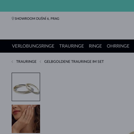
SHOWROOM DUŠNÍ 6, PRAG
VERLOBUNGSRINGE
TRAURINGE
RINGE
OHRRINGE
TRAURINGE
GELBGOLDENE TRAURINGE IM SET
Verlobungsringe
Trauringe
Ringe
Ohrringe
Ketten
Armbänder
Perlen
Schmuck
Geschenke
KLENOTA Kollektionen