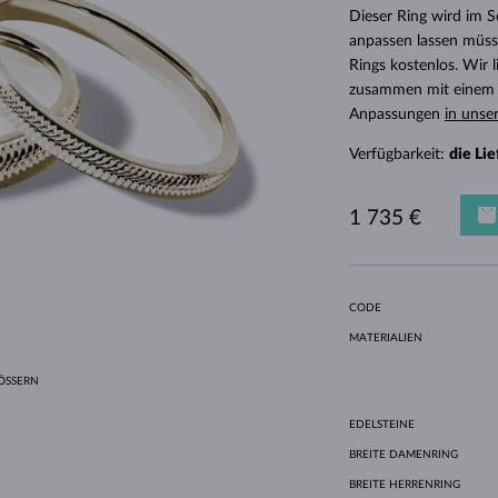
HALO-DESIGN
ORIGINELLE SETS
AMETHYSTE
EINZELOHRRINGE
EDELSTEINE
SÜSSWASSERPERLEN
LÜNETTENFASSUNG
FÜR DIE MUTTER
WEISSGOLD
MORGANITE
TOPASE
RUBINE
GESCHENKIDEEN
Dieser Ring wird im 
anpassen lassen müsse
GELBGOLD
MAGNETISCHE HALSKETTEN
ROSÉGOLD
Rings kostenlos. Wir
ROSÉGOLD
GRAVIERBARER SCHMUCK
zusammen mit einem E
Anpassungen
in unse
LETNÍ VRSTVENÍ
Verfügbarkeit:
die Li
1 735 €
CODE
MATERIALIEN
SSERN
EDELSTEINE
BREITE DAMENRING
BREITE HERRENRING