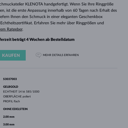
WEISSGOLD
ROSÉGOLD
WEISSGOLD
Schmuckatelier KLENOTA handgefertigt. Wenn Sie Ihre Ringgröße
DURCHSEHEN
n, ist die erste Anpassung innerhalb von 60 Tagen nach Erhalt des
 liefern Ihnen den Schmuck in einer eleganten Geschenkbox
chtheitszertifikat. Erfahren Sie mehr über Ringgrößen und
rem Ratgeber
.
eferzeit beträgt 4 Wochen ab Bestelldatum
KAUFEN
MEHR DETAILS
ERFAHREN
S3037003
GELBGOLD
ECHTHEIT
14 kt 585/1000
OBERFLÄCHE
poliert
PROFIL
flach
OHNE EDELSTEIN
2.00 mm
3.00 mm