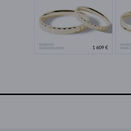
GELBGOLD
GELBG
1 609 €
OHNE EDELSTEIN
OHNE E