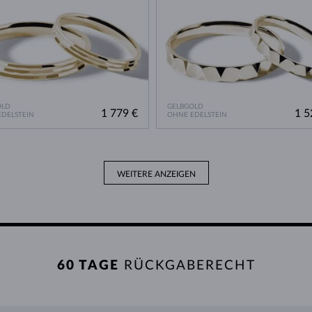
OLD
GELBGOLD
1 779 €
1 5
DELSTEIN
OHNE EDELSTEIN
WEITERE ANZEIGEN
60 TAGE
RÜCKGABERECHT