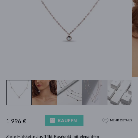
KAUFEN
1 996 €
MEHR DETAILS
Zarte
Halskette
aus 14kt Roségold mit elegantem