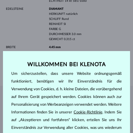
ECHTHEIT
14 kt 585/1000
EDELSTEINE
DIAMANT
HERKUNFT
natürlich
SCHLIFF
Rund
REINHEIT
SI
FARBE
G
DURCHMESSER
3.0 mm
GEWICHT
0.315 ct
BREITE
4.45 mm
HÖHE
5.70 mm
WILLKOMMEN BEI KLENOTA
LÄNGE
420.00 mm
GEWICHT
2.50 g
Um sicherzustellen, dass unsere Website ordnungsgemäß
funktioniert, benötigen wir Ihr Einverständnis für die
Verwendung von Cookies, d. h. kleine Dateien, die vorübergehend
auf Ihrem Gerät gespeichert werden. Cookies können auch zur
SCHMUCK AUS DEM
KLENOTA ATELIER
Personalisierung von Werbeanzeigen verwendet werden. Weitere
Informationen finden Sie in unserer
Cookie-Richtlinie
. Indem Sie
auf „Akzeptieren und fortfahren“ klicken, erteilen Sie uns Ihr
Einverständnis zur Verwendung aller Cookies, was uns wiederum