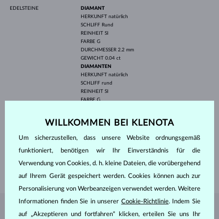
EDELSTEINE
DIAMANT
HERKUNFT
natürlich
SCHLIFF
Rund
REINHEIT
SI
FARBE
G
DURCHMESSER
2.2 mm
GEWICHT
0.04 ct
DIAMANTEN
HERKUNFT
natürlich
SCHLIFF
rund
REINHEIT
SI
FARBE
G
DURCHMESSER
1.8 mm
GEWICHT
0.15 ct
WILLKOMMEN BEI KLENOTA
BREITE
6.70 mm
Um sicherzustellen, dass unsere Website ordnungsgemäß
HÖHE
7.60 mm
funktioniert, benötigen wir Ihr Einverständnis für die
LÄNGE
420.00 mm
Verwendung von Cookies, d. h. kleine Dateien, die vorübergehend
GEWICHT
1.60 g
auf Ihrem Gerät gespeichert werden. Cookies können auch zur
Personalisierung von Werbeanzeigen verwendet werden. Weitere
Informationen finden Sie in unserer
Cookie-Richtlinie
. Indem Sie
SCHMUCK AUS DEM
KLENOTA ATELIER
auf „Akzeptieren und fortfahren“ klicken, erteilen Sie uns Ihr