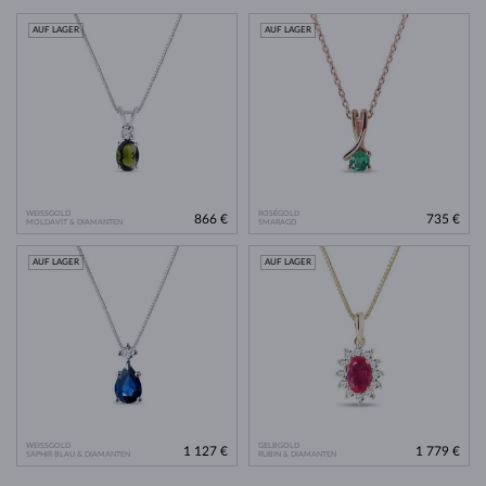
AUF LAGER
AUF LAGER
WEISSGOLD
ROSÉGOLD
866 €
735 €
MOLDAVIT & DIAMANTEN
SMARAGD
AUF LAGER
AUF LAGER
WEISSGOLD
GELBGOLD
1 127 €
1 779 €
SAPHIR BLAU & DIAMANTEN
RUBIN & DIAMANTEN