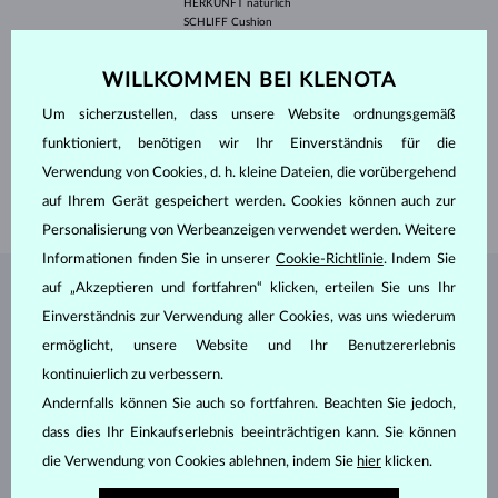
HERKUNFT
natürlich
SCHLIFF
Cushion
BREITE
6.0 mm
HÖHE
6.0 mm
WILLKOMMEN BEI KLENOTA
GEWICHT
0.9 ct
BREITE
7.70 mm
Um sicherzustellen, dass unsere Website ordnungsgemäß
HÖHE
7.70 mm
funktioniert, benötigen wir Ihr Einverständnis für die
LÄNGE
420.00 mm
Verwendung von Cookies, d. h. kleine Dateien, die vorübergehend
GEWICHT
2.60 g
auf Ihrem Gerät gespeichert werden. Cookies können auch zur
Personalisierung von Werbeanzeigen verwendet werden. Weitere
Informationen finden Sie in unserer
Cookie-Richtlinie
. Indem Sie
auf „Akzeptieren und fortfahren“ klicken, erteilen Sie uns Ihr
SCHMUCK AUS DEM
KLENOTA ATELIER
Einverständnis zur Verwendung aller Cookies, was uns wiederum
ermöglicht, unsere Website und Ihr Benutzererlebnis
kontinuierlich zu verbessern.
Andernfalls können Sie auch so fortfahren. Beachten Sie jedoch,
dass dies Ihr Einkaufserlebnis beeinträchtigen kann. Sie können
die Verwendung von Cookies ablehnen, indem Sie
hier
klicken.