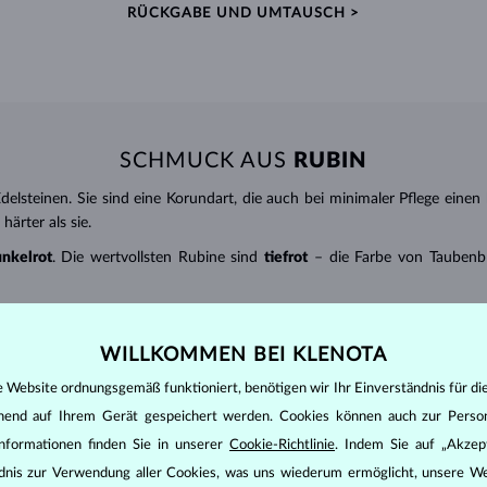
RÜCKGABE UND UMTAUSCH >
SCHMUCK AUS
RUBIN
delsteinen. Sie sind eine Korundart, die auch bei minimaler Pflege eine
ärter als sie.
unkelrot
. Die wertvollsten Rubine sind
tiefrot
– die Farbe von Taubenbl
teinen im traditionellen
runden oder ovalen Schliff
besetzt. Interess
WILLKOMMEN BEI KLENOTA
 (ct) mit 2 Dezimalstellen ausgedrückt –
1 ct = 0,20 g
. Bei
Ohrringen
und
e Website ordnungsgemäß funktioniert, benötigen wir Ihr Einverständnis für di
ehend auf Ihrem Gerät gespeichert werden. Cookies können auch zur Perso
enwasser und reinigen Sie ihn mit einer weichen Bürste. Schützen Sie d
nformationen finden Sie in unserer
Cookie-Richtlinie
. Indem Sie auf „Akzept
ändnis zur Verwendung aller Cookies, was uns wiederum ermöglicht, unsere We