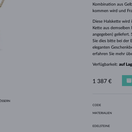
HALO-DESIGN
ORIGINELLE SETS
AMETHYSTE
EINZELOHRRINGE
EDELSTEINE
SÜSSWASSERPERLEN
LÜNETTENFASSUNG
FÜR DIE MUTTER
WEISSGOLD
MORGANITE
TOPASE
RUBINE
GESCHENKIDEEN
Kombination aus Gelbg
kommen wird und Frau
GELBGOLD
MAGNETISCHE HALSKETTEN
ROSÉGOLD
Diese Halskette wird
ROSÉGOLD
GRAVIERBARER SCHMUCK
Kette aus demselben M
LETNÍ VRSTVENÍ
angegeben) geliefert.
Sie dies bitte bei de
eleganten Geschenkbo
erfahren Sie mehr übe
Verfügbarkeit:
auf La
1 387 €
SSERN
CODE
MATERIALIEN
EDELSTEINE