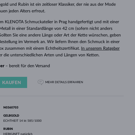
WEISSGOLD
ROSÉGOLD
WEISSGOLD
old und Rubin ist ein zeitloser Klassiker, der nie aus der Mode
DURCHSEHEN
en jeden Alters erfreut.
 im KLENOTA Schmuckatelier in Prag handgefertigt und mit einer
etall in einer Standardlänge von 42 cm (sofern nicht anders
 Sollten Sie eine andere Länge oder Art der Kette wünschen, geben
r Bestellung im Vermerk an. Wir liefern Ihnen den Schmuck in einer
x zusammen mit einem Echtheitszertifikat.
In unserem Ratgeber
r die unterschiedlichen Arten und Längen von Ketten.
ger
– bereit für den Versand
KAUFEN
MEHR DETAILS
ERFAHREN
N0360703
GELBGOLD
ECHTHEIT
14 kt 585/1000
RUBIN
HERKUNFT
natürlich