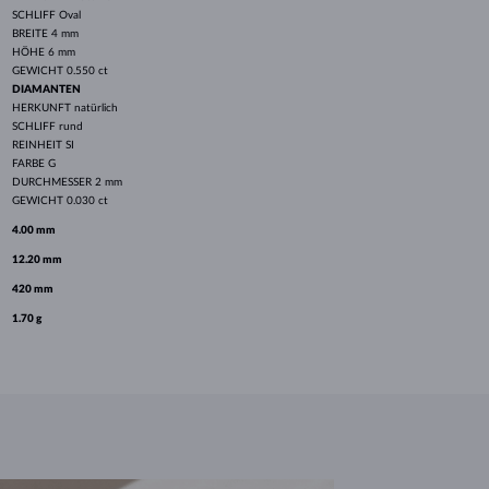
SCHLIFF
Oval
BREITE
4 mm
HÖHE
6 mm
GEWICHT
0.550 ct
DIAMANTEN
HERKUNFT
natürlich
SCHLIFF
rund
REINHEIT
SI
FARBE
G
DURCHMESSER
2 mm
GEWICHT
0.030 ct
4.00 mm
12.20 mm
420 mm
1.70 g