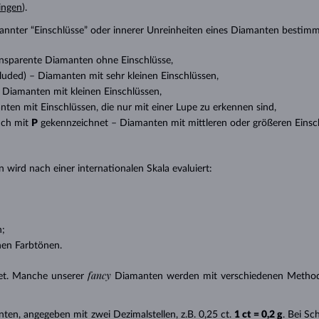
ingen
).
nannter “Einschlüsse” oder innerer Unreinheiten eines Diamanten bestimm
transparente Diamanten ohne Einschlüsse,
ncluded) – Diamanten mit sehr kleinen Einschlüssen,
 – Diamanten mit kleinen Einschlüssen,
anten mit Einschlüssen, die nur mit einer Lupe zu erkennen sind,
uch mit
P
gekennzeichnet – Diamanten mit mittleren oder größeren Einsc
 wird nach einer internationalen Skala evaluiert:
n;
nen Farbtönen.
fancy
et. Manche unserer
Diamanten werden mit verschiedenen Methode
nten, angegeben mit zwei Dezimalstellen, z.B. 0,25 ct.
1 ct = 0,2 g
. Bei S