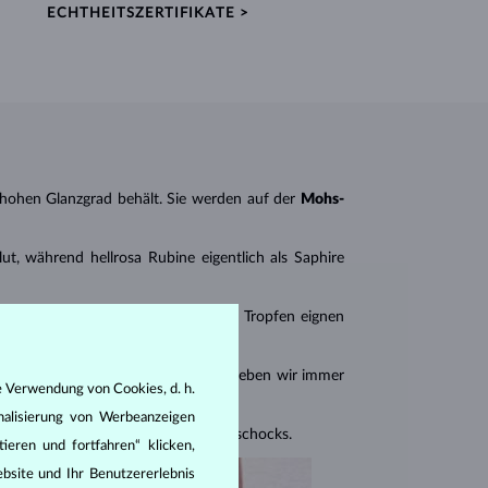
ECHTHEITSZERTIFIKATE >
n hohen Glanzgrad behält. Sie werden auf der
Mohs-
ut, während hellrosa Rubine eigentlich als Saphire
ante Formen wie Marquise, Herz und Tropfen eignen
 Schmuck mit mehreren Rubinen geben wir immer
e Verwendung von Cookies, d. h.
nalisierung von Werbeanzeigen
en Stein vor Druck- und Temperaturschocks.
ieren und fortfahren“ klicken,
bsite und Ihr Benutzererlebnis