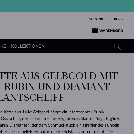
MEIN PROFIL
BLOG
WARENKORB
NKE
KOLLEKTIONEN
TTE AUS GELBGOLD MIT
GELBGOLD
TANSANITE
TURMALINE
SAPHIRE
 RUBIN UND DIAMANT
ROSÉGOLD
TOPASE
MOLDAVITE
SMARAGDE
LLANTSCHLIFF
TURMALINE
MINERALKETTEN
MOLDAVITE
ARMBÄNDER
KOLLEKTIONEN
SCHENKEN
RICHTIGEN
ANGEBOT
KLENOTA
SIMPLEN
PERLEN
SCHÖN
LIEBE
MOLDAVITE
PERLEN ANHÄNGER
MINERALIEN
ia-Kette aus 14 kt Gelbgold hängt ein interessanter Rubin-
BABY-OHRRINGE
WEISSGOLD
HOCHZEITSSCHMUCK
Ovalschliff, der locker an einer eleganten Schlaufe hängt. Ergänzt
DINGE
klaren Diamanten, der dem Schmuckstück ein strahlendes Funkeln
HOCHZEITSOHRRINGE
GELBGOLD
GELBGOLD
DURCHSEHEN
DURCHSEHEN
DURCHSEHEN
DURCHSEHEN
DURCHSEHEN
DURCHSEHEN
DURCHSEHEN
DURCHSEHEN
DURCHSEHEN
heit dieses beliebten natürlichen Edelsteins unterstreicht. Die