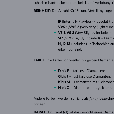
scharfen Kanten, besonders beliebt bei
Verlobungsr
REINHEIT
: Die Anzahl, Größe und Verteilung soge
IF
(Internally Flawless) – absolut 
VVS 1, VVS 2
(Very Very Slightly I
VS 1, VS 2
(Very Slightly Included)
SI 1, SI 2
(Slightly Included) – Diam
I1, I2, I3
(Included), in Tschechien a
erkennbar sind.
FARBE
: Die Farbe von weißen bis gelben Diamanten
D bis F
– farblose Diamanten;
G bis J
– fast farblose Diamanten;
K bis M
– Diamanten mit Gelbtöne
N bis Z
– Diamanten mit gelb-brau
fancy
Andere Farben werden schlicht als
bezeichn
bringen.
KARAT
: Ein Karat (ct) ist das Gewicht eines Diama