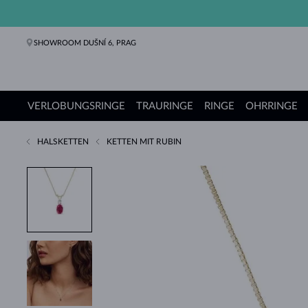
SHOWROOM DUŠNÍ 6, PRAG
VERLOBUNGSRINGE
TRAURINGE
RINGE
OHRRINGE
HALSKETTEN
KETTEN MIT RUBIN
Verlobungsringe
Trauringe
Ringe
Ohrringe
Ketten
Armbänder
Perlen
Schmuck
Geschenke
KLENOTA Kollektionen