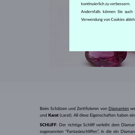
kontinuierlich zu verbessern.
Andernfalls können Sie auch s
Verwendung von Cookies ableh
Beim Schätzen und Zertifizieren von
Diamanten
wer
und
Karat
(carat). All diese Eigenschaften haben e
SCHLIFF
: Der richtige Schliff verleiht dem Diaman
sogenannten “Fantasieschliffen”, in die ein Diaman