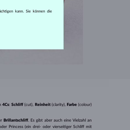
rächtigen kann. Sie können die
n
4Cs
:
Schliff
(cut),
Reinheit
(clarity),
Farbe
(colour)
er
Brillantschliff
. Es gibt aber auch eine Vielzahl an
r Princess (ein drei- oder vierseitiger Schliff mit