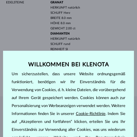
EDELSTEINE
GRANAT
HERKUNFT
natürlich
SCHLIFF
Herz
BREITE
8.0 mm
HÖHE
8.0 mm
GEWICHT
2.00 ct
DIAMANTEN
HERKUNFT
natürlich
SCHLIFF
rund
REINHEIT
SI
FARBE
G
DURCHMESSER
2.0 mm
WILLKOMMEN BEI KLENOTA
GEWICHT
0.030 ct
LÄNGE
420 mm
Um sicherzustellen, dass unsere Website ordnungsgemäß
GEWICHT
2.35 g
funktioniert, benötigen wir Ihr Einverständnis für die
Verwendung von Cookies, d. h. kleine Dateien, die vorübergehend
auf Ihrem Gerät gespeichert werden. Cookies können auch zur
Personalisierung von Werbeanzeigen verwendet werden. Weitere
SCHMUCK AUS DEM
KLENOTA ATELIER
Informationen finden Sie in unserer
Cookie-Richtlinie
. Indem Sie
auf „Akzeptieren und fortfahren“ klicken, erteilen Sie uns Ihr
Einverständnis zur Verwendung aller Cookies, was uns wiederum