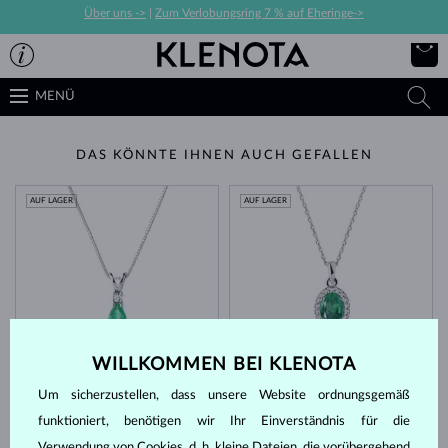
Über uns ->
|
Zum Verlobungsring 7 % auf Eheringe->
MENÜ
DAS KÖNNTE IHNEN AUCH GEFALLEN
AUF LAGER
AUF LAGER
WILLKOMMEN BEI KLENOTA
WEISSGOLD
WEISSGOLD
1 170 €
2 431 €
SMARAGD & DIAMANTEN
SMARAGD & DIAMANTEN
Um sicherzustellen, dass unsere Website ordnungsgemäß
AUF LAGER
AUF LAGER
funktioniert, benötigen wir Ihr Einverständnis für die
Verwendung von Cookies, d. h. kleine Dateien, die vorübergehend