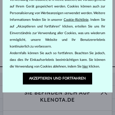
auf Ihrem Gerät gespeichert werden. Cookies können auch zur
Personalisierung von Werbeanzeigen verwendet werden. Weitere
Informationen finden Sie in unserer
Cookie-Richtlinie
. Indem Sie
auf „Akzeptieren und fortfahren“ klicken, erteilen Sie uns Ihr
Einverständnis zur Verwendung aller Cookies, was uns wiederum
GELBGOLD
GELBGOLD
1 561 €
735 €
SMARAGD
SMARAGD
ermöglicht, unsere Website und Ihr Benutzererlebnis
kontinuierlich zu verbessern.
Andernfalls können Sie auch so fortfahren. Beachten Sie jedoch,
WEITERE ANZEIGEN
dass dies Ihr Einkaufserlebnis beeinträchtigen kann. Sie können
die Verwendung von Cookies ablehnen, indem Sie
hier
klicken.
AKZEPTIEREN UND FORTFAHREN
KLENOTA
KONTAKTINFORMATIONEN
EINKAUF
SIE BEFINDEN SICH AUF
SHOWROOM
KLENOTA.DE
ZAHLUNG UND VERSAND
ÜBER UNS
SCHMUCK
RÜCKGABE UND UMTAUSCH
PRESSE
RINGGRÖSSEN UND ANPASSUNGEN