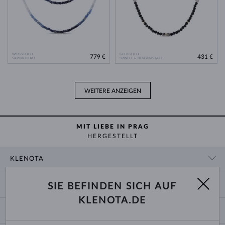
WEISSGOLD
GELBGOLD
779 €
431 €
SAPHIR BLAU
SPINELL & BERGKRISTALL
WEITERE ANZEIGEN
MIT LIEBE IN PRAG
HERGESTELLT
KLENOTA
KONTAKTINFORMATIONEN
EINKAUF
SIE BEFINDEN SICH AUF
SHOWROOM
KLENOTA.DE
ZAHLUNG UND VERSAND
ÜBER UNS
SCHMUCK
RÜCKGABE UND UMTAUSCH
PRESSE