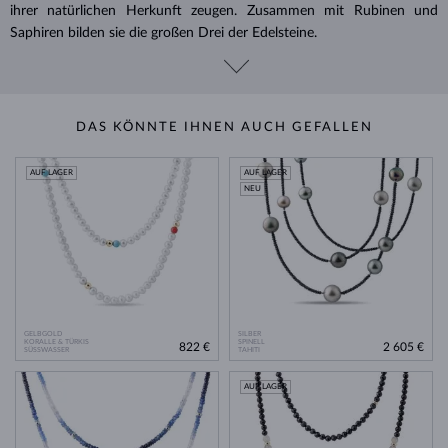
ihrer natürlichen Herkunft zeugen. Zusammen mit Rubinen und
Saphiren bilden sie die großen Drei der Edelsteine.
DAS KÖNNTE IHNEN AUCH GEFALLEN
AUF LAGER
AUF LAGER
NEU
GELBGOLD
SILBER
KORALLE & TÜRKIS
SPINELL
822 €
2 605 €
SÜSSWASSER
TAHITI
AUF LAGER