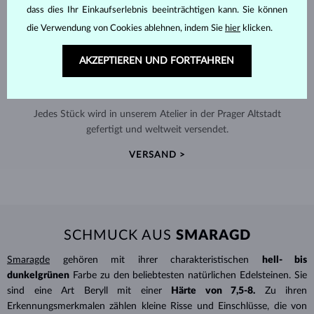
dass dies Ihr Einkaufserlebnis beeinträchtigen kann. Sie können
die Verwendung von Cookies ablehnen, indem Sie
hier
klicken.
AKZEPTIEREN UND FORTFAHREN
HANDGEFERTIGT IN PRAG
Jedes Stück wird in unserem Atelier in der Prager Altstadt
gefertigt und weltweit versendet.
VERSAND >
SCHMUCK AUS
SMARAGD
Smaragde
gehören mit ihrer charakteristischen
hell- bis
dunkelgrünen
Farbe zu den beliebtesten natürlichen Edelsteinen. Sie
sind eine Art Beryll mit einer
Härte von 7,5-8.
Zu ihren
Erkennungsmerkmalen zählen kleine Risse und Einschlüsse, die von