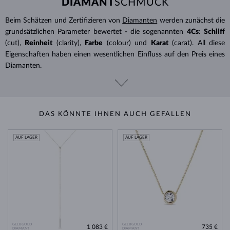
DIAMANT
SCHMUCK
Beim Schätzen und Zertifizieren von
Diamanten
werden zunächst die
grundsätzlichen Parameter bewertet - die sogenannten
4Cs
:
Schliff
(cut),
Reinheit
(clarity),
Farbe
(colour) und
Karat
(carat). All diese
Eigenschaften haben einen wesentlichen Einfluss auf den Preis eines
Diamanten.
DAS KÖNNTE IHNEN AUCH GEFALLEN
AUF LAGER
AUF LAGER
GELBGOLD
GELBGOLD
1 083 €
735 €
DIAMANT
DIAMANT