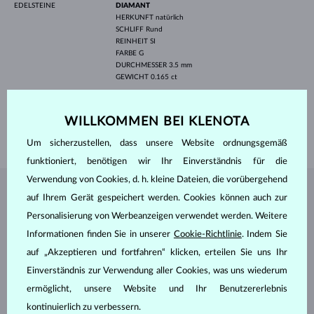
EDELSTEINE
DIAMANT
HERKUNFT
natürlich
SCHLIFF
Rund
REINHEIT
SI
FARBE
G
DURCHMESSER
3.5 mm
GEWICHT
0.165 ct
HÖHE
4.70 mm
LÄNGE
420.00 mm
WILLKOMMEN BEI KLENOTA
GEWICHT
1.40 g
Um sicherzustellen, dass unsere Website ordnungsgemäß
funktioniert, benötigen wir Ihr Einverständnis für die
Verwendung von Cookies, d. h. kleine Dateien, die vorübergehend
SCHMUCK AUS DEM
KLENOTA ATELIER
auf Ihrem Gerät gespeichert werden. Cookies können auch zur
Personalisierung von Werbeanzeigen verwendet werden. Weitere
Informationen finden Sie in unserer
Cookie-Richtlinie
. Indem Sie
auf „Akzeptieren und fortfahren“ klicken, erteilen Sie uns Ihr
Einverständnis zur Verwendung aller Cookies, was uns wiederum
ermöglicht, unsere Website und Ihr Benutzererlebnis
kontinuierlich zu verbessern.