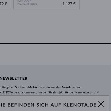
WEISSGOLD
WEISSGOLD
79 €
1 127 €
DIAMANT GRÜN
DIAMANT BLAU
NEWSLETTER
Bitte geben Sie Ihre E-Mail-Adresse ein, um den Newsletter von
KLENOTA.de zu abonnieren. Melden Sie sich jetzt für den Newsletter an und
bleiben Sie auch in Zukunft informiert. So verpassen Sie keine Neuheit und
kein Sonderangebot mehr!
SIE BEFINDEN SICH AUF KLENOTA.DE