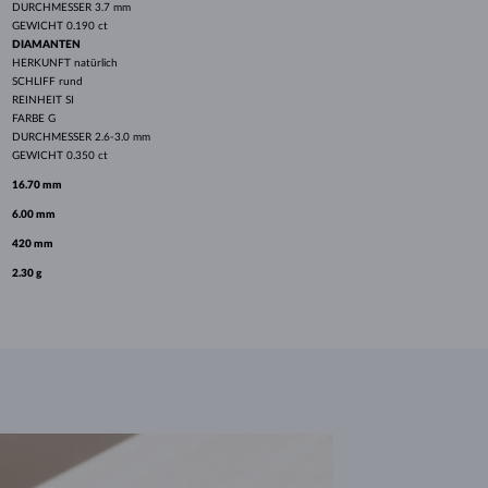
DURCHMESSER
3.7 mm
GEWICHT
0.190 ct
DIAMANTEN
HERKUNFT
natürlich
SCHLIFF
rund
REINHEIT
SI
FARBE
G
DURCHMESSER
2.6-3.0 mm
GEWICHT
0.350 ct
16.70 mm
6.00 mm
420 mm
2.30 g