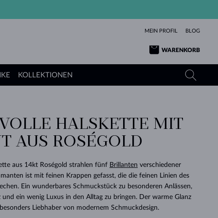
MEIN PROFIL
BLOG
WARENKORB
NKE
KOLLEKTIONEN
VOLLE HALSKETTE MIT
GELBGOLD
TANSANITE
TURMALINE
SAPHIRE
T AUS ROSÉGOLD
ROSÉGOLD
TOPASE
MOLDAVITE
SMARAGDE
TURMALINE
MINERALKETTEN
MOLDAVITE
ette aus 14kt Roségold strahlen fünf
Brillanten
verschiedener
ARMBÄNDER
KOLLEKTIONEN
SCHENKEN
RICHTIGEN
ANGEBOT
KLENOTA
SIMPLEN
PERLEN
SCHÖN
LIEBE
manten ist mit feinen Krappen gefasst, die die feinen Linien des
MOLDAVITE
PERLEN ANHÄNGER
MINERALIEN
rechen. Ein wunderbares Schmuckstück zu besonderen Anlässen,
BABY-OHRRINGE
WEISSGOLD
HOCHZEITSSCHMUCK
DINGE
 und ein wenig Luxus in den Alltag zu bringen. Der warme Glanz
t besonders Liebhaber von modernem Schmuckdesign.
HOCHZEITSOHRRINGE
GELBGOLD
GELBGOLD
DURCHSEHEN
DURCHSEHEN
DURCHSEHEN
DURCHSEHEN
DURCHSEHEN
DURCHSEHEN
DURCHSEHEN
DURCHSEHEN
DURCHSEHEN