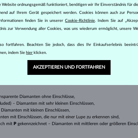
e Website ordnungsgemäß funktioniert, benötigen wir Ihr Einverständnis für di
ehend auf Ihrem Gerät gespeichert werden. Cookies können auch zur Perso
nformationen finden Sie in unserer
Cookie-Richtlinie
. Indem Sie auf „Akzept
ändnis zur Verwendung aller Cookies, was uns wiederum ermöglicht, unsere We
DIAMANT
SCHMUCK
den zunächst die grundsätzlichen Parameter bewertet - die sogenannte
o fortfahren. Beachten Sie jedoch, dass dies Ihr Einkaufserlebnis beeint
inen wesentlichen Einfluss auf den Preis eines Diamanten.
nen, indem Sie
hier
klicken.
ten seinen strahlenden Glanz. Der beliebteste Schliff ein Rundschliff, d
t gebracht werden kann, z.B. Marquise, Baguette, Herz, Tropfen, Oval ode
AKZEPTIEREN UND FORTFAHREN
ingen
).
nannter “Einschlüsse” oder innerer Unreinheiten eines Diamanten bestimm
transparente Diamanten ohne Einschlüsse,
ncluded) – Diamanten mit sehr kleinen Einschlüssen,
 – Diamanten mit kleinen Einschlüssen,
anten mit Einschlüssen, die nur mit einer Lupe zu erkennen sind,
uch mit
P
gekennzeichnet – Diamanten mit mittleren oder größeren Einsc