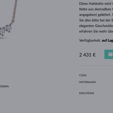
HALO-DESIGN
ORIGINELLE SETS
AMETHYSTE
EINZELOHRRINGE
EDELSTEINE
SÜSSWASSERPERLEN
LÜNETTENFASSUNG
FÜR DIE MUTTER
WEISSGOLD
MORGANITE
TOPASE
RUBINE
GESCHENKIDEEN
Diese Halskette wird
Kette aus demselben M
GELBGOLD
MAGNETISCHE HALSKETTEN
ROSÉGOLD
angegeben) geliefert.
ROSÉGOLD
GRAVIERBARER SCHMUCK
Sie dies bitte bei de
eleganten Geschenkbo
LETNÍ VRSTVENÍ
erfahren Sie mehr übe
Verfügbarkeit:
auf La
2 431 €
CODE
MATERIALIEN
SSERN
EDELSTEINE