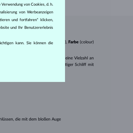
e Verwendung von Cookies, d. h.
nalisierung von Werbeanzeigen
ieren und fortfahren“ klicken,
bsite und Ihr Benutzererlebnis
n
4Cs
:
Schliff
(cut),
Reinheit
(clarity),
Farbe
(colour)
rächtigen kann. Sie können die
er
Brillantschliff
. Es gibt aber auch eine Vielzahl an
r Princess (ein drei- oder vierseitiger Schliff mit
en seine Reinheit:
hlüssen, die mit dem bloßen Auge