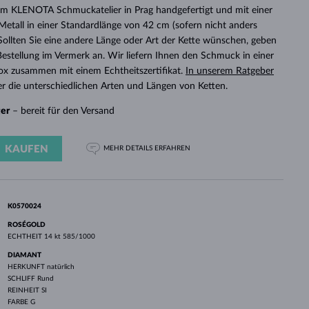
WEISSGOLD
ROSÉGOLD
WEISSGOLD
 im KLENOTA Schmuckatelier in Prag handgefertigt und mit einer
DURCHSEHEN
etall in einer Standardlänge von 42 cm (sofern nicht anders
 Sollten Sie eine andere Länge oder Art der Kette wünschen, geben
r Bestellung im Vermerk an. Wir liefern Ihnen den Schmuck in einer
x zusammen mit einem Echtheitszertifikat.
In unserem Ratgeber
r die unterschiedlichen Arten und Längen von Ketten.
ger
– bereit für den Versand
KAUFEN
MEHR DETAILS
ERFAHREN
K0570024
ROSÉGOLD
ECHTHEIT
14 kt 585/1000
DIAMANT
HERKUNFT
natürlich
SCHLIFF
Rund
REINHEIT
SI
FARBE
G