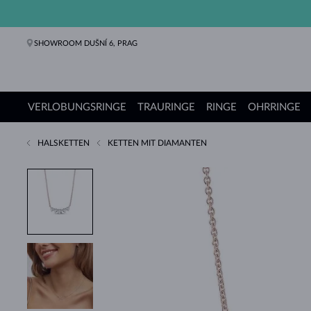
SHOWROOM DUŠNÍ 6, PRAG
VERLOBUNGSRINGE
TRAURINGE
RINGE
OHRRINGE
HALSKETTEN
KETTEN MIT DIAMANTEN
Verlobungsringe
Trauringe
Ringe
Ohrringe
Ketten
Armbänder
Perlen
Schmuck
Geschenke
KLENOTA Kollektionen