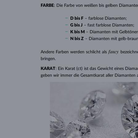
FARBE
: Die Farbe von weißen bis gelben Diamanten
D bis F
– farblose Diamanten;
G bis J
– fast farblose Diamanten;
K bis M
– Diamanten mit Gelbtöne
N bis Z
– Diamanten mit gelb-brau
fancy
Andere Farben werden schlicht als
bezeichn
bringen.
KARAT
: Ein Karat (ct) ist das Gewicht eines Diama
geben wir immer die Gesamtkarat aller Diamanten 