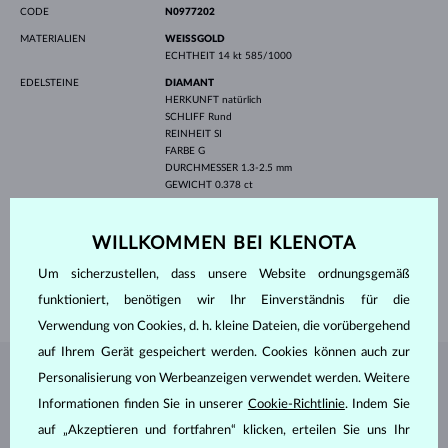
CODE
N0977202
MATERIALIEN
WEISSGOLD
ECHTHEIT
14 kt 585/1000
EDELSTEINE
DIAMANT
HERKUNFT
natürlich
SCHLIFF
Rund
REINHEIT
SI
FARBE
G
DURCHMESSER
1.3-2.5 mm
GEWICHT
0.378 ct
BREITE
30.80 mm
HÖHE
6.50 mm
WILLKOMMEN BEI KLENOTA
LÄNGE
400.00 mm
Um sicherzustellen, dass unsere Website ordnungsgemäß
GEWICHT
1.95 g
funktioniert, benötigen wir Ihr Einverständnis für die
Verwendung von Cookies, d. h. kleine Dateien, die vorübergehend
auf Ihrem Gerät gespeichert werden. Cookies können auch zur
Personalisierung von Werbeanzeigen verwendet werden. Weitere
SCHMUCK AUS DEM
KLENOTA ATELIER
Informationen finden Sie in unserer
Cookie-Richtlinie
. Indem Sie
auf „Akzeptieren und fortfahren“ klicken, erteilen Sie uns Ihr