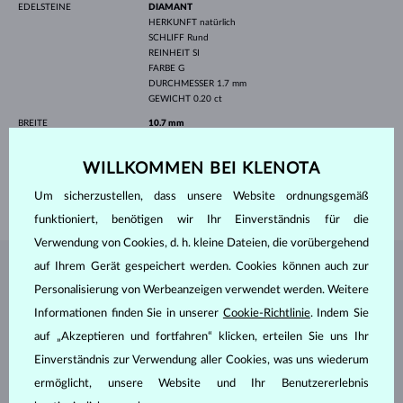
EDELSTEINE
DIAMANT
HERKUNFT
natürlich
SCHLIFF
Rund
REINHEIT
SI
FARBE
G
DURCHMESSER
1.7 mm
GEWICHT
0.20 ct
BREITE
10.7 mm
HÖHE
14.7 mm
WILLKOMMEN BEI KLENOTA
LÄNGE
420.00 mm
Um sicherzustellen, dass unsere Website ordnungsgemäß
GEWICHT
1.80 g
funktioniert, benötigen wir Ihr Einverständnis für die
Verwendung von Cookies, d. h. kleine Dateien, die vorübergehend
auf Ihrem Gerät gespeichert werden. Cookies können auch zur
SCHMUCK AUS DEM
KLENOTA ATELIER
Personalisierung von Werbeanzeigen verwendet werden. Weitere
Informationen finden Sie in unserer
Cookie-Richtlinie
. Indem Sie
auf „Akzeptieren und fortfahren“ klicken, erteilen Sie uns Ihr
Einverständnis zur Verwendung aller Cookies, was uns wiederum
ermöglicht, unsere Website und Ihr Benutzererlebnis