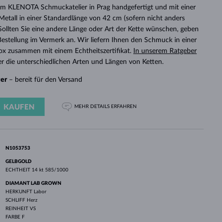
WEISSGOLD
ROSÉGOLD
WEISSGOLD
 im KLENOTA Schmuckatelier in Prag handgefertigt und mit einer
DURCHSEHEN
etall in einer Standardlänge von 42 cm (sofern nicht anders
 Sollten Sie eine andere Länge oder Art der Kette wünschen, geben
r Bestellung im Vermerk an. Wir liefern Ihnen den Schmuck in einer
x zusammen mit einem Echtheitszertifikat.
In unserem Ratgeber
r die unterschiedlichen Arten und Längen von Ketten.
ger
– bereit für den Versand
KAUFEN
MEHR DETAILS
ERFAHREN
N1053753
GELBGOLD
ECHTHEIT
14 kt 585/1000
DIAMANT LAB GROWN
HERKUNFT
Labor
SCHLIFF
Herz
REINHEIT
VS
FARBE
F