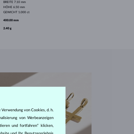
BREITE
7.10 mm
HÖHE
6.50 mm
GEWICHT
1.000 ct
400.00 mm
2.40 g
e Verwendung von Cookies, d. h.
nalisierung von Werbeanzeigen
ieren und fortfahren“ klicken,
bsite und Ihr Benutzererlebnis