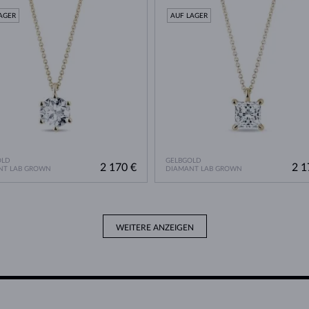
AGER
AUF LAGER
OLD
GELBGOLD
2 170 €
2 1
NT LAB GROWN
DIAMANT LAB GROWN
WEITERE ANZEIGEN