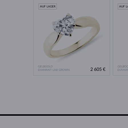
AUF LAGER
AUF L
GELBGOLD
GELBG
2 605 €
DIAMANT LAB GROWN
DIAMA