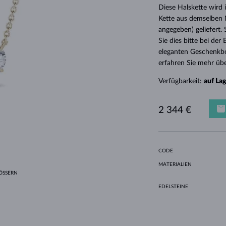
HALO-DESIGN
ORIGINELLE SETS
AMETHYSTE
EINZELOHRRINGE
EDELSTEINE
SÜSSWASSERPERLEN
LÜNETTENFASSUNG
FÜR DIE MUTTER
WEISSGOLD
MORGANITE
TOPASE
RUBINE
GESCHENKIDEEN
Diese Halskette wird
Kette aus demselben M
GELBGOLD
MAGNETISCHE HALSKETTEN
ROSÉGOLD
angegeben) geliefert.
ROSÉGOLD
GRAVIERBARER SCHMUCK
Sie dies bitte bei de
eleganten Geschenkbo
LETNÍ VRSTVENÍ
erfahren Sie mehr übe
Verfügbarkeit:
auf La
2 344 €
CODE
MATERIALIEN
SSERN
EDELSTEINE