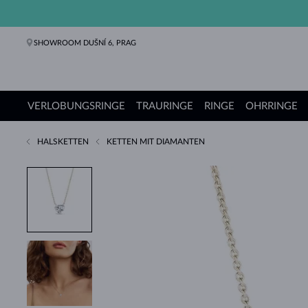
SHOWROOM DUŠNÍ 6, PRAG
VERLOBUNGSRINGE
TRAURINGE
RINGE
OHRRINGE
HALSKETTEN
KETTEN MIT DIAMANTEN
Verlobungsringe
Trauringe
Ringe
Ohrringe
Ketten
Armbänder
Perlen
Schmuck
Geschenke
KLENOTA Kollektionen