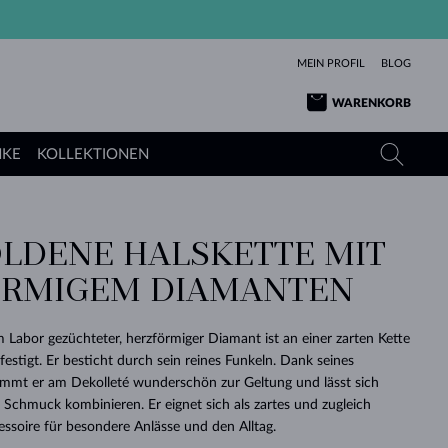
MEIN PROFIL
BLOG
WARENKORB
NKE
KOLLEKTIONEN
LDENE HALSKETTE MIT
GELBGOLD
TANSANITE
TURMALINE
SAPHIRE
RMIGEM DIAMANTEN
ROSÉGOLD
TOPASE
MOLDAVITE
SMARAGDE
TURMALINE
MINERALKETTEN
MOLDAVITE
im Labor gezüchteter, herzförmiger Diamant ist an einer zarten Kette
ARMBÄNDER
KOLLEKTIONEN
SCHENKEN
RICHTIGEN
ANGEBOT
KLENOTA
SIMPLEN
PERLEN
SCHÖN
LIEBE
festigt. Er besticht durch sein reines Funkeln. Dank seines
MOLDAVITE
PERLEN ANHÄNGER
MINERALIEN
ommt er am Dekolleté wunderschön zur Geltung und lässt sich
BABY-OHRRINGE
WEISSGOLD
HOCHZEITSSCHMUCK
DINGE
Schmuck kombinieren. Er eignet sich als zartes und zugleich
ssoire für besondere Anlässe und den Alltag.
HOCHZEITSOHRRINGE
GELBGOLD
GELBGOLD
DURCHSEHEN
DURCHSEHEN
DURCHSEHEN
DURCHSEHEN
DURCHSEHEN
DURCHSEHEN
DURCHSEHEN
DURCHSEHEN
DURCHSEHEN