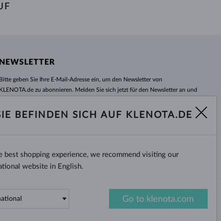
UF
NEWSLETTER
Bitte geben Sie Ihre E-Mail-Adresse ein, um den Newsletter von
KLENOTA.de zu abonnieren. Melden Sie sich jetzt für den Newsletter an und
bleiben Sie auch in Zukunft informiert. So verpassen Sie keine Neuheit und
kein Sonderangebot mehr!
SIE BEFINDEN SICH AUF KLENOTA.DE
ABONNIEREN
he best shopping experience, we recommend visiting our
Ja, ich möchte interessante
Neuigkeiten per E-Mail erhalten.
ational website in English.
Go to klenota.com