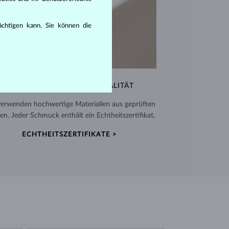
rächtigen kann. Sie können die
AUSSERGEWÖHNLICHE QUALITÄT
verwenden hochwertige Materialien aus geprüften
en. Jeder Schmuck enthält ein Echtheitszertifikat.
ECHTHEITSZERTIFIKATE >