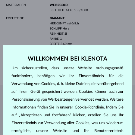
MATERIALIEN
WEISSGOLD
ECHTHEIT
14 kt 585/1000
EDELSTEINE
DIAMANT
HERKUNFT
natürlich
SCHLIFF
Herz
REINHEIT
SI
FARBE
G
BREITE
3.60 mm
HÖHE
3.80 mm
GEWICHT
0.190 ct
WILLKOMMEN BEI KLENOTA
LÄNGE
400.00 mm
Um sicherzustellen, dass unsere Website ordnungsgemäß
GEWICHT
1.20 g
funktioniert, benötigen wir Ihr Einverständnis für die
Verwendung von Cookies, d. h. kleine Dateien, die vorübergehend
auf Ihrem Gerät gespeichert werden. Cookies können auch zur
SCHMUCK AUS DEM
KLENOTA ATELIER
Personalisierung von Werbeanzeigen verwendet werden. Weitere
Informationen finden Sie in unserer
Cookie-Richtlinie
. Indem Sie
auf „Akzeptieren und fortfahren“ klicken, erteilen Sie uns Ihr
Einverständnis zur Verwendung aller Cookies, was uns wiederum
ermöglicht, unsere Website und Ihr Benutzererlebnis