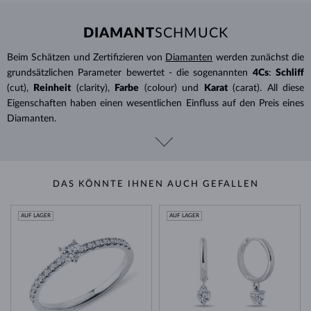
DIAMANT
SCHMUCK
Beim Schätzen und Zertifizieren von
Diamanten
werden zunächst die
grundsätzlichen Parameter bewertet - die sogenannten
4Cs
:
Schliff
(cut),
Reinheit
(clarity),
Farbe
(colour) und
Karat
(carat). All diese
Eigenschaften haben einen wesentlichen Einfluss auf den Preis eines
Diamanten.
DAS KÖNNTE IHNEN AUCH GEFALLEN
AUF LAGER
AUF LAGER