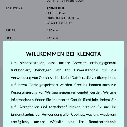
ECHTHEIT
14 kt 585/1000
EDELSTEINE
SAPHIR BLAU
SCHLIFF
Rund
DURCHMESSER
3.00 mm
GEWICHT
0.100 ct
BREITE
4.50 mm
HÖHE
9.20 mm
LÄNGE
420.00 mm
WILLKOMMEN BEI KLENOTA
GEWICHT
1.25 g
Um sicherzustellen, dass unsere Website ordnungsgemäß
funktioniert, benötigen wir Ihr Einverständnis für die
Verwendung von Cookies, d. h. kleine Dateien, die vorübergehend
SCHMUCK AUS DEM
KLENOTA ATELIER
auf Ihrem Gerät gespeichert werden. Cookies können auch zur
Personalisierung von Werbeanzeigen verwendet werden. Weitere
Informationen finden Sie in unserer
Cookie-Richtlinie
. Indem Sie
auf „Akzeptieren und fortfahren“ klicken, erteilen Sie uns Ihr
Einverständnis zur Verwendung aller Cookies, was uns wiederum
ermöglicht, unsere Website und Ihr Benutzererlebnis