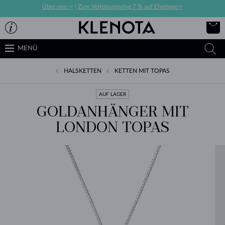
Über uns ->
|
Zum Verlobungsring 7 % auf Eheringe->
MENÜ
HALSKETTEN
KETTEN MIT TOPAS
AUF LAGER
GOLDANHÄNGER MIT
LONDON TOPAS