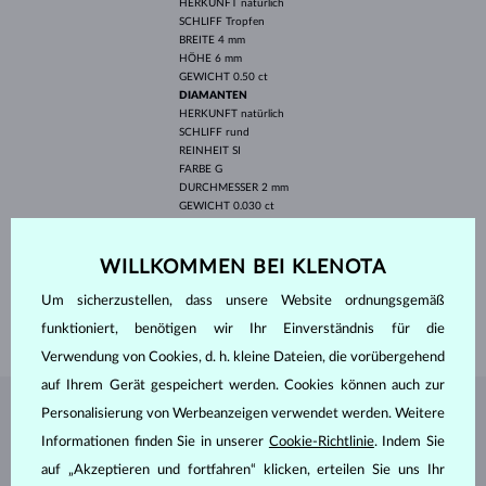
HERKUNFT
natürlich
SCHLIFF
Tropfen
BREITE
4 mm
HÖHE
6 mm
GEWICHT
0.50 ct
DIAMANTEN
HERKUNFT
natürlich
SCHLIFF
rund
REINHEIT
SI
FARBE
G
DURCHMESSER
2 mm
GEWICHT
0.030 ct
BREITE
4.10 mm
WILLKOMMEN BEI KLENOTA
HÖHE
9.20 mm
LÄNGE
420.00 mm
Um sicherzustellen, dass unsere Website ordnungsgemäß
GEWICHT
1.45 g
funktioniert, benötigen wir Ihr Einverständnis für die
Verwendung von Cookies, d. h. kleine Dateien, die vorübergehend
auf Ihrem Gerät gespeichert werden. Cookies können auch zur
Personalisierung von Werbeanzeigen verwendet werden. Weitere
SCHMUCK AUS DEM
KLENOTA ATELIER
Informationen finden Sie in unserer
Cookie-Richtlinie
. Indem Sie
auf „Akzeptieren und fortfahren“ klicken, erteilen Sie uns Ihr